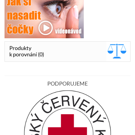
Produkty
k porovnání (0)
PODPORUJEME