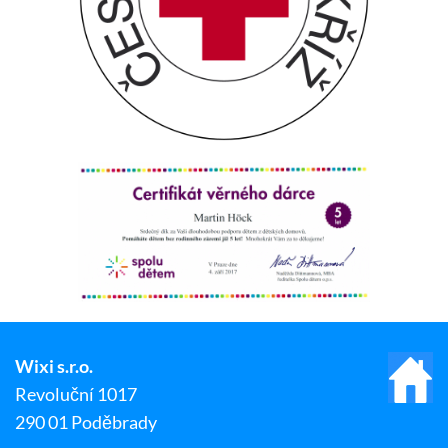
Wixi s.r.o.
Revoluční 1017
290 01 Poděbrady