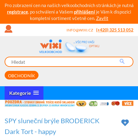
Pro zobrazení cen na našich velkoobchodních stránkách je nutná
registrace
, po schválení a Vašem
přihlášení
je Vám k dispozici
kompletní sortiment včetně cen.
Zavřít
(+420) 325 513 052
INFO@WIXI.CZ
OBCHODNÍK
Kategorie
SPY sluneční brýle BRODERICK
Dark Tort - happy