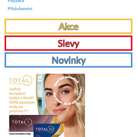
Pouzdra
Příslušenství
Akce
Slevy
Novinky