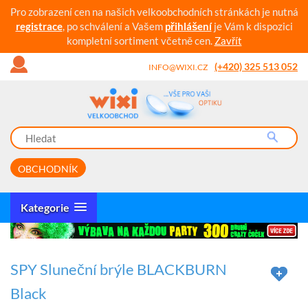
Pro zobrazení cen na našich velkoobchodních stránkách je nutná
registrace
, po schválení a Vašem
přihlášení
je Vám k dispozici
kompletní sortiment včetně cen.
Zavřít
(+420) 325 513 052
INFO@WIXI.CZ
OBCHODNÍK
Kategorie
SPY Sluneční brýle BLACKBURN
Black