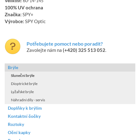
Velikost:
60-14-145
100% UV ochrana
Značka:
SPY+
Výrobce:
SPY Optic
Potřebujete pomoct nebo poradit?
Zavolejte nám na
(+420) 325 513 052
.
Brýle
Sluneční brýle
Dioptrické brýle
Lyžařské brýle
Náhradní díly - servis
Doplňky k brýlím
Kontaktní čočky
Roztoky
Oční kapky