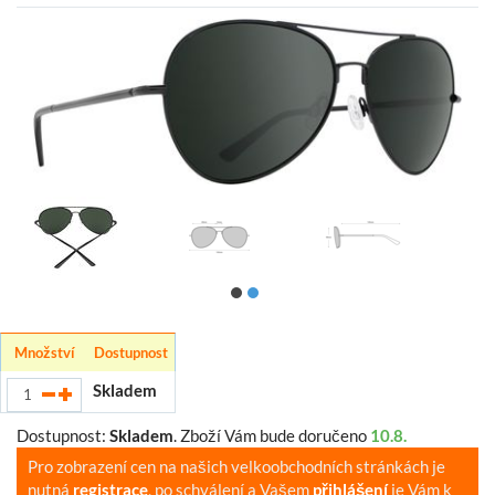
Množství
Dostupnost
Skladem
Dostupnost:
Skladem
.
Zboží Vám bude doručeno
10.8.
Pro zobrazení cen na našich velkoobchodních stránkách je
nutná
registrace
, po schválení a Vašem
přihlášení
je Vám k