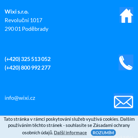
Wixi s.r.o.
Revoluční 1017
290 01 Poděbrady
(+420) 325 513 052
(+420) 800 992 277
info@wixi.cz
Tato stránka v rámci poskytování služeb využívá cookies. Dalším
používáním těchto stránek - souhlasíte se Zásadami ochrany
osobních údajů.
Další informace
ROZUMÍM
Realizoval
Marek Kebza