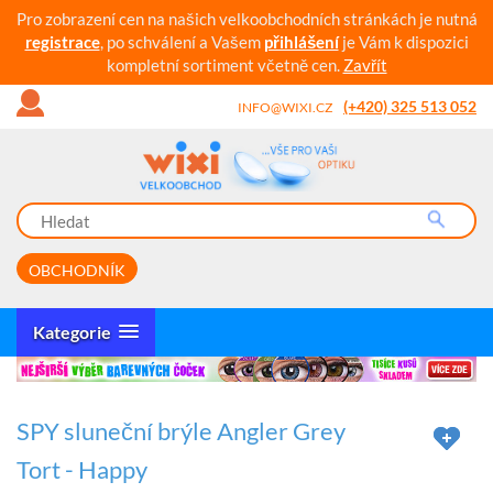
Pro zobrazení cen na našich velkoobchodních stránkách je nutná
registrace
, po schválení a Vašem
přihlášení
je Vám k dispozici
kompletní sortiment včetně cen.
Zavřít
(+420) 325 513 052
INFO@WIXI.CZ
OBCHODNÍK
Kategorie
SPY sluneční brýle Angler Grey
Tort - Happy