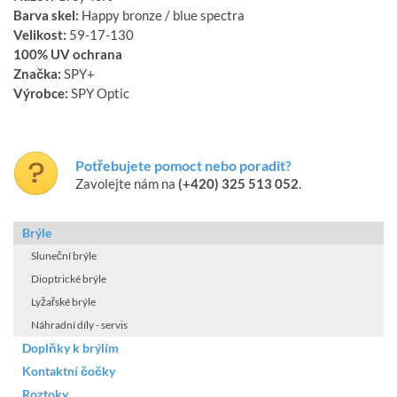
Barva skel:
Happy bronze / blue spectra
Velikost:
59-17-130
100% UV ochrana
Značka:
SPY+
Výrobce:
SPY Optic
Potřebujete pomoct nebo poradit?
Zavolejte nám na
(+420) 325 513 052
.
Brýle
Sluneční brýle
Dioptrické brýle
Lyžařské brýle
Náhradní díly - servis
Doplňky k brýlím
Kontaktní čočky
Roztoky