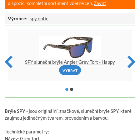
dispozici kompletní sortiment včetně cen.
Zavřít
Výrobce:
spy optic
SPY sluneční brýle Angler Grey Tort - Happy
VYBRAT
Brýle SPY
- jsou originální, značkové, sluneční brýle SPY, které
zaujmou jedinečným tvarem, provedením a barvou.
Technické parametry:
Název:
Grey Tort