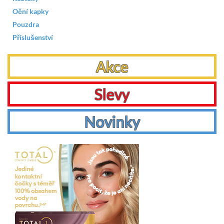
Oční kapky
Pouzdra
Příslušenství
Akce
Slevy
Novinky