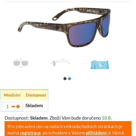
Množství
Dostupnost
Skladem
Dostupnost:
Skladem
.
Zboží Vám bude doručeno
10.8.
Pro zobrazení cen na našich velkoobchodních stránkách je
nutná
registrace
, po schválení a Vašem
přihlášení
je Vám k