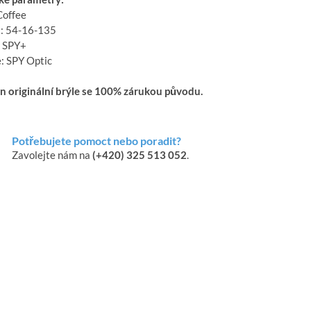
Coffee
t: 54-16-135
 SPY+
: SPY Optic
en originální brýle se 100% zárukou původu.
Potřebujete pomoct nebo poradit?
Zavolejte nám na
(+420) 325 513 052
.