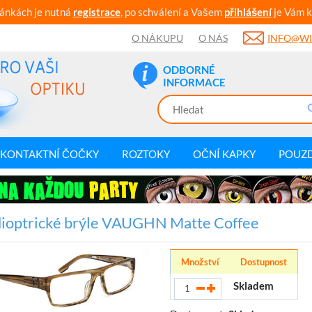
ránkách je nutná
registrace
, po schválení a Vašem
přihlášení
je Vám k
O NÁKUPU
O NÁS
INFO@WI
ODBORNÉ
INFORMACE
KONTAKTNÍ ČOČKY
ROZTOKY
OČNÍ KAPKY
POUZ
ioptrické brýle VAUGHN Matte Coffee
Množství
Dostupnost
Skladem