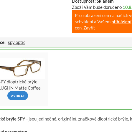
Dostupnost:
Skladem
Zboží Vám bude doručeno
10.8
Pro zobrazení cen na našich 
schválení a Vašem
přihlášení
cen.
Zavřít
ce:
spy optic
SPY dioptrické brýle
UGHN Matte Coffee
VYBRAT
cké brýle SPY
- jsou jedinečné, originální, značkové dioptrické brýle
ké parametry: