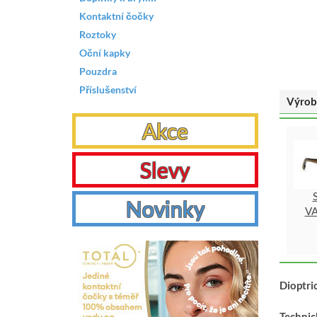
Kontaktní čočky
Roztoky
Oční kapky
Pouzdra
Příslušenství
Výrob
Akce
Slevy
Novinky
VA
Dioptri
Technic