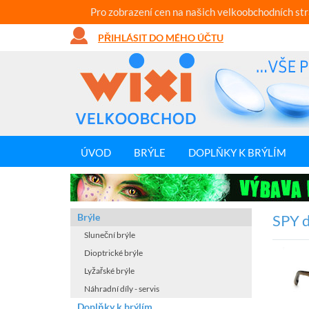
Pro zobrazení cen na našich velkoobchodních st
PŘIHLÁSIT DO MÉHO ÚČTU
ÚVOD
BRÝLE
DOPLŇKY K BRÝLÍM
Brýle
SPY d
Sluneční brýle
Dioptrické brýle
Lyžařské brýle
Náhradní díly - servis
Doplňky k brýlím