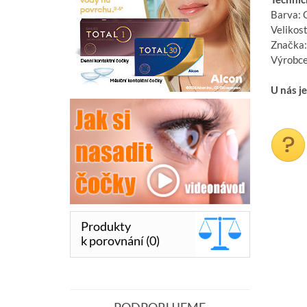
Barva: 
Velikos
Značka:
Výrobce
U nás j
Produkty
k porovnání (0)
PODPORUJEME