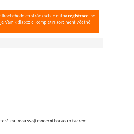
.
velkoobchodních stránkách je nutná
registrace
, po
je Vám k dispozici kompletní sortiment včetně
, které zaujmou svojí moderní barvou a tvarem.