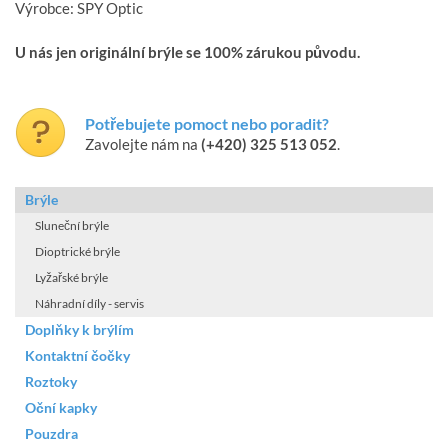
Výrobce: SPY Optic
U nás jen originální brýle se 100% zárukou původu.
Potřebujete pomoct nebo poradit?
Zavolejte nám na
(+420) 325 513 052
.
Brýle
Sluneční brýle
Dioptrické brýle
Lyžařské brýle
Náhradní díly - servis
Doplňky k brýlím
Kontaktní čočky
Roztoky
Oční kapky
Pouzdra