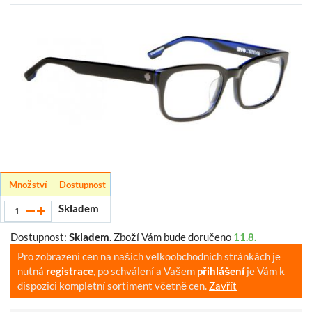
Množství
Dostupnost
Skladem
Dostupnost:
Skladem
.
Zboží Vám bude doručeno
11.8.
Pro zobrazení cen na našich velkoobchodních stránkách je
nutná
registrace
, po schválení a Vašem
přihlášení
je Vám k
dispozici kompletní sortiment včetně cen.
Zavřít