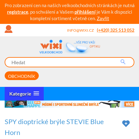
Pro zobrazení cen na našich velkoobchodních stránkách je nutná
registrace
, po schválení a Vašem
přihlášení
je Vám k dispozici
kompletní sortiment včetně cen.
Zavřít
(+420) 325 513 052
INFO@WIXI.CZ
OBCHODNÍK
Kategorie
SPY dioptrické brýle STEVIE Blue
Horn