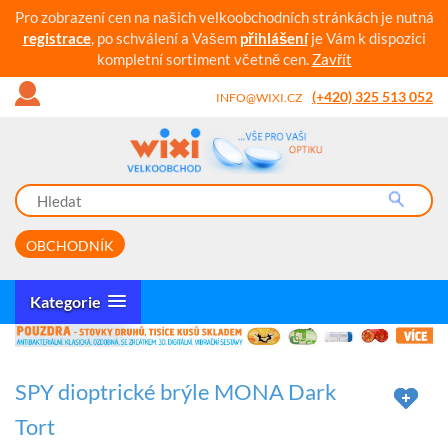
Pro zobrazení cen na našich velkoobchodních stránkách je nutná
registrace
, po schválení a Vašem
přihlášení
je Vám k dispozici
kompletní sortiment včetně cen.
Zavřít
(+420) 325 513 052
INFO@WIXI.CZ
OBCHODNÍK
Kategorie
SPY dioptrické brýle MONA Dark
Tort