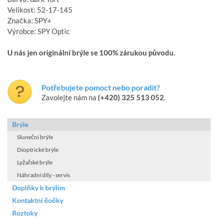
Velikost: 52-17-145
Značka: SPY+
Výrobce: SPY Optic
U nás jen originální brýle se 100% zárukou původu.
Potřebujete pomoct nebo poradit?
Zavolejte nám na
(+420) 325 513 052
.
Brýle
Sluneční brýle
Dioptrické brýle
Lyžařské brýle
Náhradní díly - servis
Doplňky k brýlím
Kontaktní čočky
Roztoky