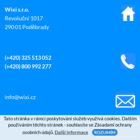
Wixi s.r.o.
Revoluční 1017
290 01 Poděbrady
(+420) 325 513 052
(+420) 800 992 277
info@wixi.cz
Tato stránka v rámci poskytování služeb využívá cookies. Dalším
používáním těchto stránek - souhlasíte se Zásadami ochrany
osobních údajů.
Další informace
ROZUMÍM
Realizoval
Marek Kebza