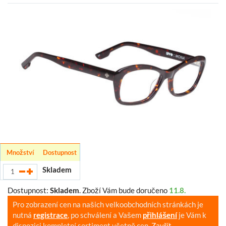
Množství
Dostupnost
Skladem
Dostupnost:
Skladem
.
Zboží Vám bude doručeno
11.8.
Pro zobrazení cen na našich velkoobchodních stránkách je
nutná
registrace
, po schválení a Vašem
přihlášení
je Vám k
dispozici kompletní sortiment včetně cen.
Zavřít