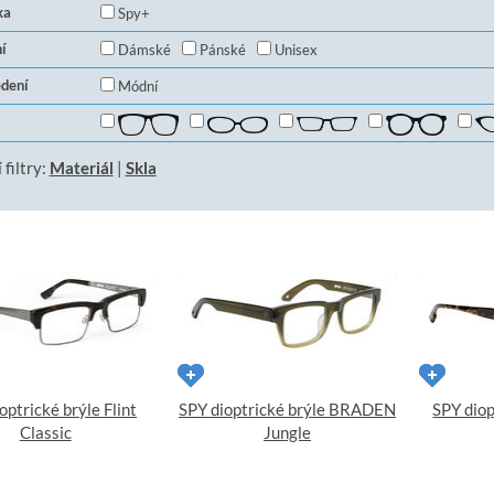
ka
Spy+
í
Dámské
Pánské
Unisex
dení
Módní
 filtry:
Materiál
|
Skla
optrické brýle Flint
SPY dioptrické brýle BRADEN
SPY dio
Classic
Jungle