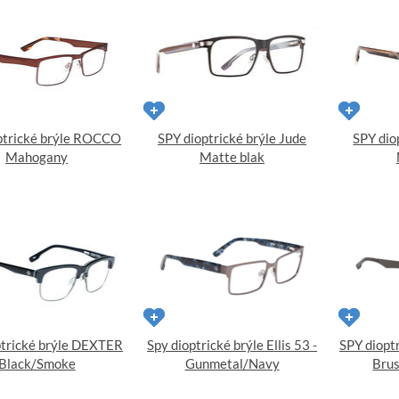
ptrické brýle ROCCO
SPY dioptrické brýle Jude
SPY dio
Mahogany
Matte blak
ptrické brýle DEXTER
Spy dioptrické brýle Ellis 53 -
SPY diopt
Black/Smoke
Gunmetal/Navy
Bru