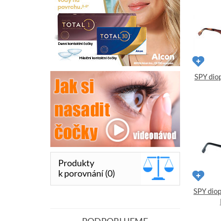
SPY dio
Produkty
k porovnání (0)
SPY dio
PODPORUJEME