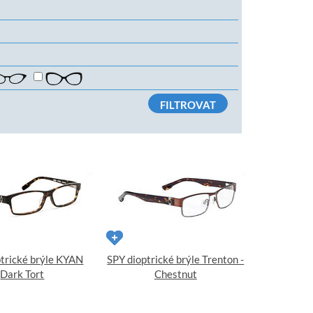
FILTROVAT
ptrické brýle KYAN
SPY dioptrické brýle Trenton -
Dark Tort
Chestnut