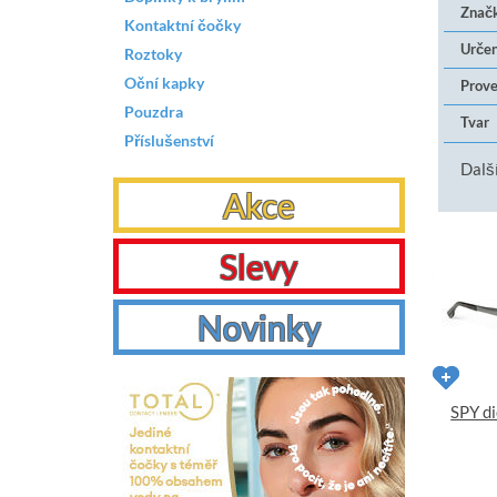
Znač
Kontaktní čočky
Určen
Roztoky
Oční kapky
Prove
Pouzdra
Tvar
Příslušenství
Další
Akce
Slevy
Novinky
SPY di