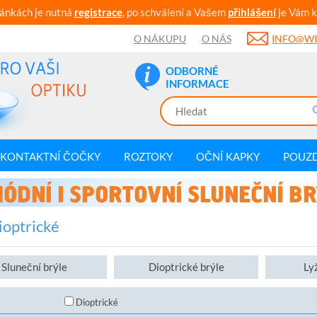
ránkách je nutná
registrace
, po schválení a Vašem
přihlášení
je Vám k
O NÁKUPU
O NÁS
INFO@WI
ODBORNÉ
INFORMACE
KONTAKTNÍ ČOČKY
ROZTOKY
OČNÍ KAPKY
POUZ
ioptrické
Sluneční brýle
Dioptrické brýle
Ly
Dioptrické