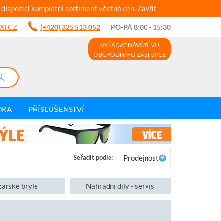
 dispozici kompletní sortiment včetně cen.
Zavřít
XI.CZ
(+420) 325 513 052
PO-PÁ 8:00 - 15:30
VYŽÁDAT NÁVŠTĚVU
OBCHODNÍHO ZÁSTUPCE
DRA
PŘÍSLUŠENSTVÍ
Seřadit podle:
Prodejnost
žařské brýle
Náhradní díly - servis