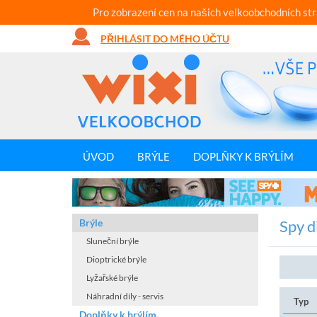
Pro zobrazení cen na našich velkoobchodních st
PŘIHLÁSIT DO MÉHO ÚČTU
ÚVOD
BRÝLE
DOPLŇKY K BRÝLÍM
Brýle
Spy d
Sluneční brýle
Dioptrické brýle
Lyžařské brýle
Náhradní díly - servis
Typ
Doplňky k brýlím