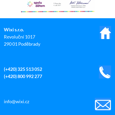
Wixi s.r.o.
Revoluční 1017
290 01 Poděbrady
(+420) 325 513 052
(+420) 800 992 277
info@wixi.cz