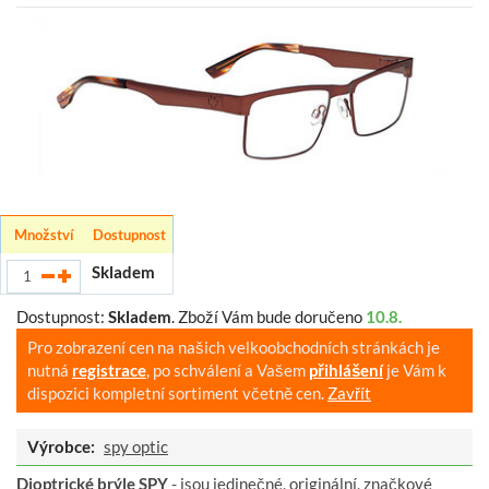
Množství
Dostupnost
Skladem
Dostupnost:
Skladem
.
Zboží Vám bude doručeno
10.8.
Pro zobrazení cen na našich velkoobchodních stránkách je
nutná
registrace
, po schválení a Vašem
přihlášení
je Vám k
dispozici kompletní sortiment včetně cen.
Zavřít
Výrobce:
spy optic
Dioptrické brýle SPY
- jsou jedinečné, originální, značkové