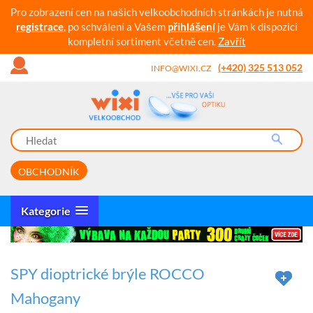
Pro zobrazení cen na našich velkoobchodních stránkách je nutná
registrace
, po schválení a Vašem
přihlášení
je Vám k dispozici
kompletní sortiment včetně cen.
Zavřít
(+420) 325 513 052
INFO@WIXI.CZ
OBCHODNÍK
Kategorie
SPY dioptrické brýle ROCCO
Mahogany