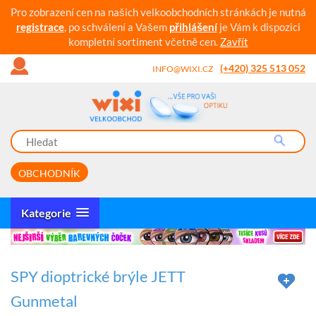
Pro zobrazení cen na našich velkoobchodních stránkách je nutná
registrace
, po schválení a Vašem
přihlášení
je Vám k dispozici
kompletní sortiment včetně cen.
Zavřít
(+420) 325 513 052
INFO@WIXI.CZ
OBCHODNÍK
Kategorie
SPY dioptrické brýle JETT
Gunmetal