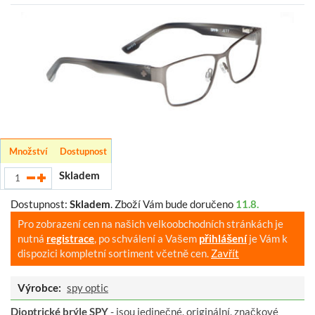
Množství
Dostupnost
Skladem
Dostupnost:
Skladem
.
Zboží Vám bude doručeno
11.8.
Pro zobrazení cen na našich velkoobchodních stránkách je
nutná
registrace
, po schválení a Vašem
přihlášení
je Vám k
dispozici kompletní sortiment včetně cen.
Zavřít
Výrobce:
spy optic
Dioptrické brýle SPY
- jsou jedinečné, originální, značkové