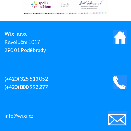
Wixi s.r.o.
Revoluční 1017
290 01 Poděbrady
(+420) 325 513 052
(+420) 800 992 277
info@wixi.cz