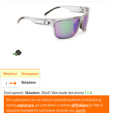
Množství
Dostupnost
Skladem
Dostupnost:
Skladem
.
Zboží Vám bude doručeno
11.8.
Pro zobrazení cen na našich velkoobchodních stránkách je
nutná
registrace
, po schválení a Vašem
přihlášení
je Vám k
dispozici kompletní sortiment včetně cen.
Zavřít