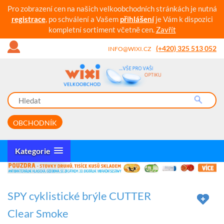
Pro zobrazení cen na našich velkoobchodních stránkách je nutná
registrace
, po schválení a Vašem
přihlášení
je Vám k dispozici
kompletní sortiment včetně cen.
Zavřít
(+420) 325 513 052
INFO@WIXI.CZ
OBCHODNÍK
Kategorie
SPY cyklistické brýle CUTTER
Clear Smoke