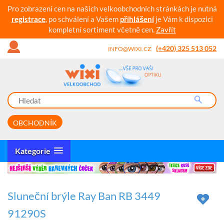
Pro zobrazení cen na našich velkoobchodních stránkách je nutná
registrace
, po schválení a Vašem
přihlášení
je Vám k dispozici
kompletní sortiment včetně cen.
Zavřít
(+420) 325 513 052
INFO@WIXI.CZ
OBCHODNÍK
Kategorie
Sluneční brýle Ray Ban RB 3449
91290S