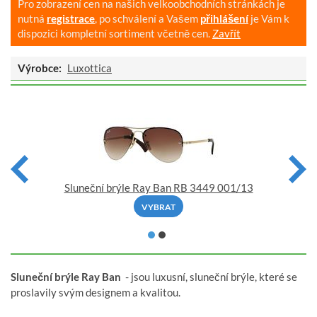
Pro zobrazení cen na našich velkoobchodních stránkách je
nutná
registrace
, po schválení a Vašem
přihlášení
je Vám k
dispozici kompletní sortiment včetně cen.
Zavřít
Výrobce:
Luxottica
Sluneční brýle Ray Ban RB 3449 001/13
VYBRAT
Sluneční brýle Ray Ban
- jsou luxusní, sluneční brýle, které se
proslavily svým designem a kvalitou.