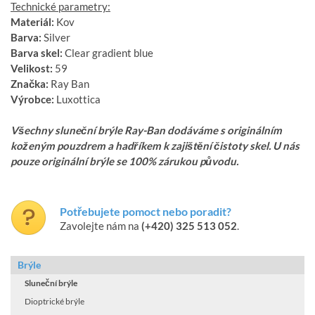
Technické parametry:
Materiál:
Kov
Barva:
Silver
Barva skel:
Clear gradient blue
Velikost:
59
Značka:
Ray Ban
Výrobce:
Luxottica
Všechny sluneční brýle Ray-Ban dodáváme s originálním
koženým pouzdrem a hadříkem k zajištění čistoty skel. U nás
pouze originální brýle se 100% zárukou původu.
Potřebujete pomoct nebo poradit?
Zavolejte nám na
(+420) 325 513 052
.
Brýle
Sluneční brýle
Dioptrické brýle