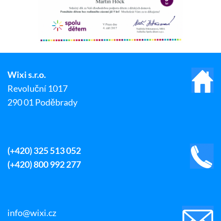
Wixi s.r.o.
Revoluční 1017
290 01 Poděbrady
(+420) 325 513 052
(+420) 800 992 277
info@wixi.cz