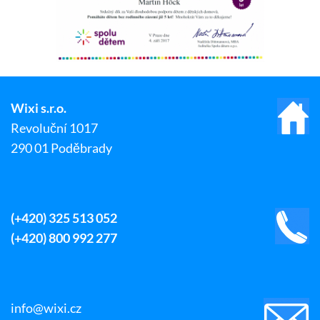
Wixi s.r.o.
Revoluční 1017
290 01 Poděbrady
(+420) 325 513 052
(+420) 800 992 277
info@wixi.cz