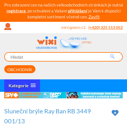
Pro zobrazení cen na našich velkoobchodních stránkách je nutná
registrace
, po schválení a Vašem
přihlášení
je Vám k dispozici
kompletní sortiment včetně cen.
Zavřít
(+420) 325 513 052
INFO@WIXI.CZ
OBCHODNÍK
Kategorie
Sluneční brýle Ray Ban RB 3449
001/13