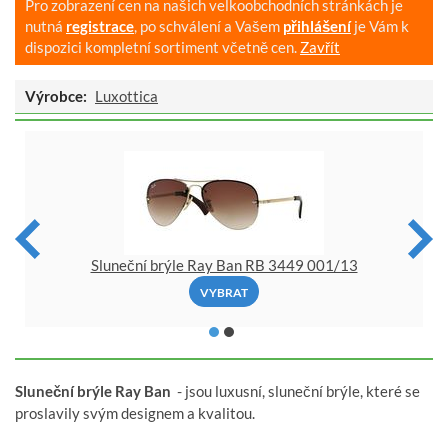
Pro zobrazení cen na našich velkoobchodních stránkách je
nutná
registrace
, po schválení a Vašem
přihlášení
je Vám k
dispozici kompletní sortiment včetně cen.
Zavřít
Výrobce:
Luxottica
Sluneční brýle Ray Ban RB 3449 001/13
VYBRAT
Sluneční brýle Ray Ban
- jsou luxusní, sluneční brýle, které se
proslavily svým designem a kvalitou.