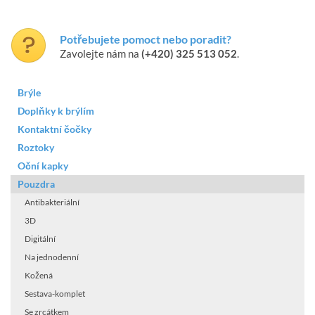
Potřebujete pomoct nebo poradit?
Zavolejte nám na
(+420) 325 513 052
.
Brýle
Doplňky k brýlím
Kontaktní čočky
Roztoky
Oční kapky
Pouzdra
Antibakteriální
3D
Digitální
Na jednodenní
Kožená
Sestava-komplet
Se zrcátkem