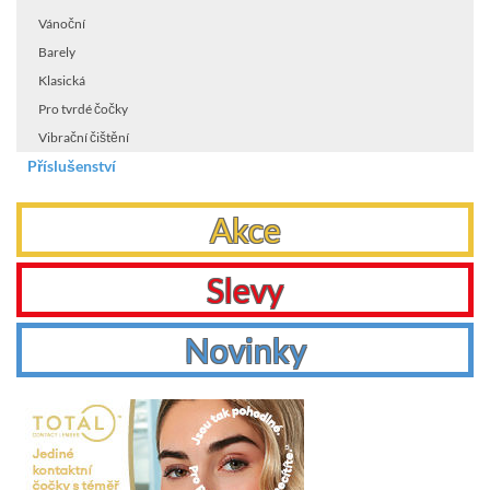
Vánoční
Barely
Klasická
Pro tvrdé čočky
Vibrační čištění
Příslušenství
Akce
Slevy
Novinky