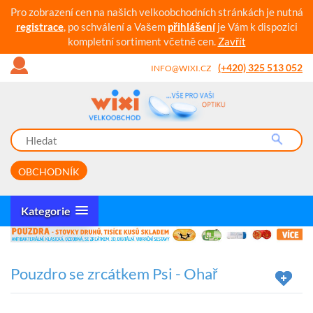
Pro zobrazení cen na našich velkoobchodních stránkách je nutná
registrace
, po schválení a Vašem
přihlášení
je Vám k dispozici
kompletní sortiment včetně cen.
Zavřít
(+420) 325 513 052
INFO@WIXI.CZ
OBCHODNÍK
Kategorie
Pouzdro se zrcátkem Psi - Ohař