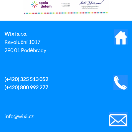
Wixi s.r.o.
Revoluční 1017
290 01 Poděbrady
(+420) 325 513 052
(+420) 800 992 277
info@wixi.cz