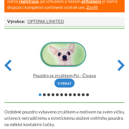
nutná
registrace
, po schválení a Vašem
přihlášení
je Vám k
dispozici kompletní sortiment včetně cen.
Zavřít
Výrobce:
OPTIPAK LIMITED
Pouzdro se zrcátkem Psi - Čivava
VYBRAT
Ozdobné pouzdro vybaveno zrcátkem a motivem na svém víčku,
určeno k netradičnímu a estetickému uložení vnitřního pouzdra
na měkké kontaktní čočky.