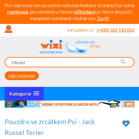
Pro zobrazení cen na našich velkoobchodních stránkách je nutná
registrace
, po schválení a Vašem
přihlášení
je Vám k dispozici
kompletní sortiment včetně cen.
Zavřít
(+420) 325 513 052
INFO@WIXI.CZ
OBCHODNÍK
Kategorie
Pouzdro se zrcátkem Psi - Jack
Russel Terier