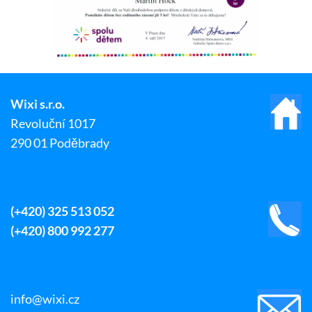
Wixi s.r.o.
Revoluční 1017
290 01 Poděbrady
(+420) 325 513 052
(+420) 800 992 277
info@wixi.cz