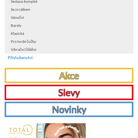
Sestava-komplet
Se zrcátkem
Vánoční
Barely
Klasická
Pro tvrdé čočky
Vibrační čištění
Příslušenství
Akce
Slevy
Novinky