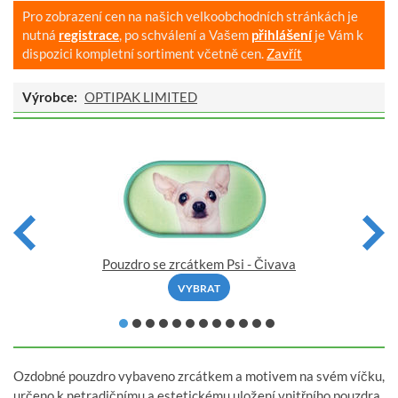
Pro zobrazení cen na našich velkoobchodních stránkách je
nutná
registrace
, po schválení a Vašem
přihlášení
je Vám k
dispozici kompletní sortiment včetně cen.
Zavřít
Výrobce:
OPTIPAK LIMITED
Pouzdro se zrcátkem Psi - Čivava
VYBRAT
Ozdobné pouzdro vybaveno zrcátkem a motivem na svém víčku,
určeno k netradičnímu a estetickému uložení vnitřního pouzdra