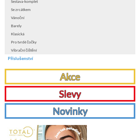
Sestava-komplet
Se zrcátkem
Vánoční
Barely
Klasická
Pro tvrdé čočky
Vibrační čištění
Příslušenství
Akce
Slevy
Novinky