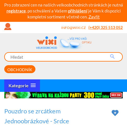
Pro zobrazení cen na našich velkoobchodních stránkách je nutná
registrace
, po schválení a Vašem
přihlášení
je Vám k dispozici
kompletní sortiment včetně cen.
Zavřít
(+420) 325 513 052
INFO@WIXI.CZ
OBCHODNÍK
Kategorie
Pouzdro se zrcátkem
Jednoobrázkové - Srdce