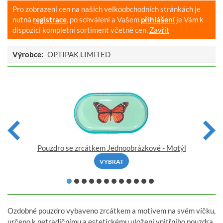
Pro zobrazení cen na našich velkoobchodních stránkách je
nutná
registrace
, po schválení a Vašem
přihlášení
je Vám k
dispozici kompletní sortiment včetně cen.
Zavřít
Výrobce:
OPTIPAK LIMITED
Pouzdro se zrcátkem Jednoobrázkové - Motýl
VYBRAT
Ozdobné pouzdro vybaveno zrcátkem a motivem na svém víčku,
určeno k netradičnímu a estetickému uložení vnitřního pouzdra