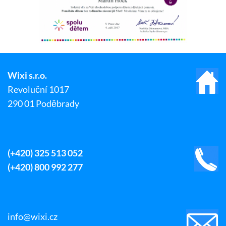
Wixi s.r.o.
Revoluční 1017
290 01 Poděbrady
(+420) 325 513 052
(+420) 800 992 277
info@wixi.cz