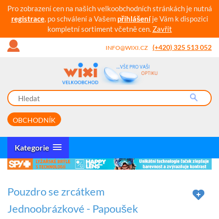
Pro zobrazení cen na našich velkoobchodních stránkách je nutná
registrace
, po schválení a Vašem
přihlášení
je Vám k dispozici
kompletní sortiment včetně cen.
Zavřít
(+420) 325 513 052
INFO@WIXI.CZ
OBCHODNÍK
Kategorie
Pouzdro se zrcátkem
Jednoobrázkové - Papoušek