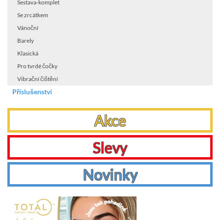
Sestava-komplet
Se zrcátkem
Vánoční
Barely
Klasická
Pro tvrdé čočky
Vibrační čištění
Příslušenství
Akce
Slevy
Novinky