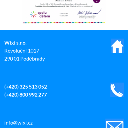
Wixi s.r.o.
Revoluční 1017
290 01 Poděbrady
(+420) 325 513 052
(+420) 800 992 277
info@wixi.cz