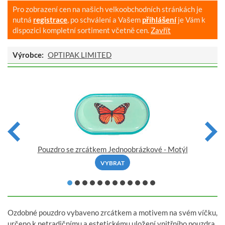
Pro zobrazení cen na našich velkoobchodních stránkách je
nutná
registrace
, po schválení a Vašem
přihlášení
je Vám k
dispozici kompletní sortiment včetně cen.
Zavřít
Výrobce:
OPTIPAK LIMITED
Pouzdro se zrcátkem Jednoobrázkové - Motýl
VYBRAT
Ozdobné pouzdro vybaveno zrcátkem a motivem na svém víčku,
určeno k netradičnímu a estetickému uložení vnitřního pouzdra