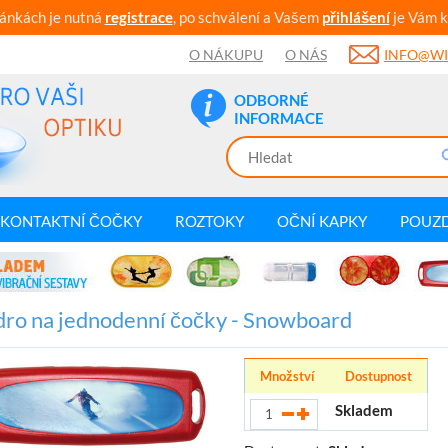
ránkách je nutná
registrace
, po schválení a Vašem
přihlášení
je Vám k
O NÁKUPU
O NÁS
INFO@WI
ODBORNÉ
INFORMACE
KONTAKTNÍ ČOČKY
ROZTOKY
OČNÍ KAPKY
POUZ
ro na jednodenní čočky - Snowboard
Množství
Dostupnost
Skladem