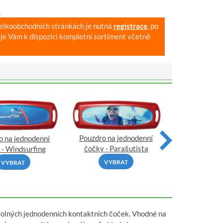
.
velkoobchodních stránkách je nutná
registrace
, po
je Vám k dispozici kompletní sortiment včetně
Pouzdro na jednodenní
o na jednodenní
Pouzdro na 
čočky - Parašutista
 - Windsurfing
čočky - 
VYBRAT
VYBRAT
VYBR
ovolných jednodenních kontaktních čoček. Vhodné na