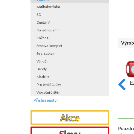
Antibakteriální
3D
Digitální
Na jednodenní
Kožená
Výrob
Sestava-komplet
Se zrcátkem
Vánoční
Barely
Klasická
Pouzdro na jednodenní
P
Pouzdro na jednodenní
Pro tvrdé čočky
čočky - Surf
čočky - Raft
Vibrační čištění
VYBRAT
VYBRAT
Příslušenství
Akce
Pouzdro