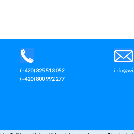
(+420) 325 513 052
info@wix
(+420) 800 992 277