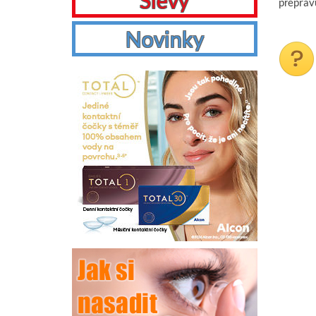
Slevy
přeprav
Novinky