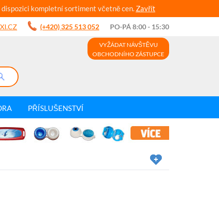
 dispozici kompletní sortiment včetně cen.
Zavřít
XI.CZ
(+420) 325 513 052
PO-PÁ 8:00 - 15:30
VYŽÁDAT NÁVŠTĚVU
OBCHODNÍHO ZÁSTUPCE
DRA
PŘÍSLUŠENSTVÍ