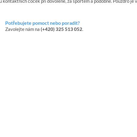
u kontaktních čoček při dovolené, za sportem a podobně. Pouzdro je 
Potřebujete pomoct nebo poradit?
Zavolejte nám na
(+420) 325 513 052
.