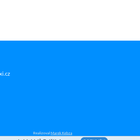
i.cz
Realizoval
Marek Kebza