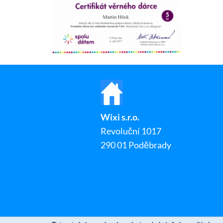
Wixi s.r.o.
Revoluční 1017
290 01 Poděbrady