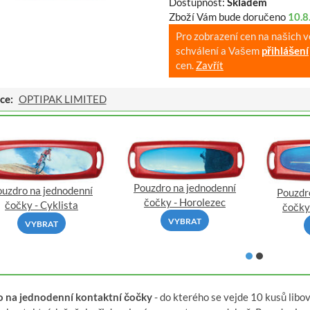
Dostupnost:
Skladem
Zboží Vám bude doručeno
10.8
Pro zobrazení cen na našich 
schválení a Vašem
přihlášení
cen.
Zavřít
ce:
OPTIPAK LIMITED
Pouzdro na jednodenní
ouzdro na jednodenní
Pouzdr
čočky - Horolezec
čočky - Cyklista
čočky
VYBRAT
VYBRAT
 na jednodenní kontaktní čočky
- do kterého se vejde 10 kusů lib