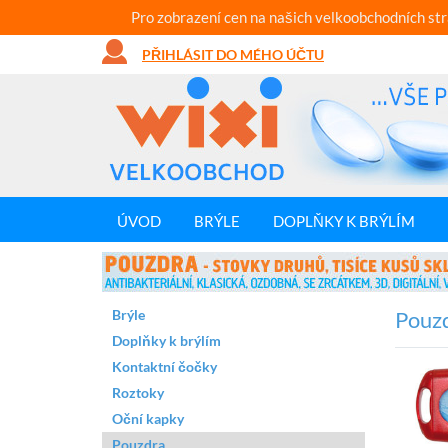
Pro zobrazení cen na našich velkoobchodních st
PŘIHLÁSIT DO MÉHO ÚČTU
ÚVOD
BRÝLE
DOPLŇKY K BRÝLÍM
Brýle
Pouzd
Doplňky k brýlím
Kontaktní čočky
Roztoky
Oční kapky
Pouzdra