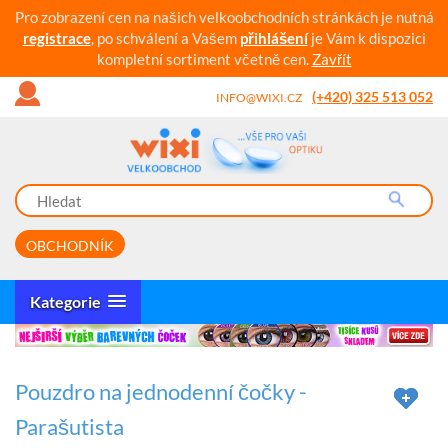
Pro zobrazení cen na našich velkoobchodních stránkách je nutná
registrace
, po schválení a Vašem
přihlášení
je Vám k dispozici
kompletní sortiment včetně cen.
Zavřít
(+420) 325 513 052
INFO@WIXI.CZ
OBCHODNÍK
Kategorie
Pouzdro na jednodenní čočky -
Parašutista