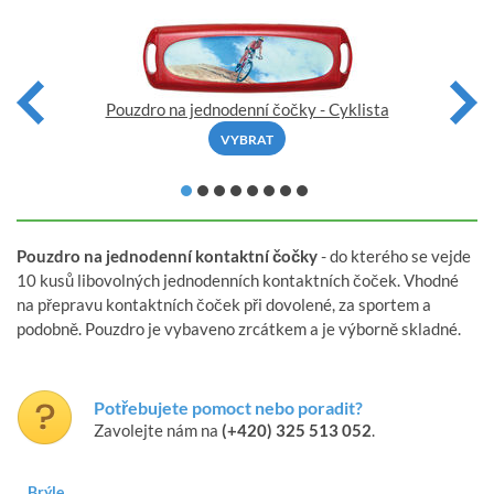
Pouzdro na jednodenní čočky - Cyklista
VYBRAT
Pouzdro na jednodenní kontaktní čočky
- do kterého se vejde
10 kusů libovolných jednodenních kontaktních čoček. Vhodné
na přepravu kontaktních čoček při dovolené, za sportem a
podobně. Pouzdro je vybaveno zrcátkem a je výborně skladné.
Potřebujete pomoct nebo poradit?
Zavolejte nám na
(+420) 325 513 052
.
Brýle