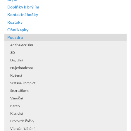
Doplňky k brýlím
Kontaktní čočky
Roztoky
Oční kapky
Pouzdra
Antibakteriální
3D
Digitální
Na jednodenní
Kožená
Sestava-komplet
Se zrcátkem
Vánoční
Barely
Klasická
Pro tvrdé čočky
Vibrační čištění