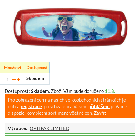
Množství
Dostupnost
Skladem
Dostupnost:
Skladem
.
Zboží Vám bude doručeno
11.8.
Pro zobrazení cen na našich velkoobchodních stránkách je
nutná
registrace
, po schválení a Vašem
přihlášení
je Vám k
dispozici kompletní sortiment včetně cen.
Zavřít
Výrobce:
OPTIPAK LIMITED