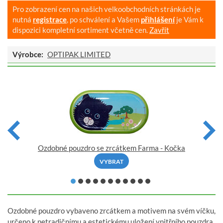
Pro zobrazení cen na našich velkoobchodních stránkách je
nutná
registrace
, po schválení a Vašem
přihlášení
je Vám k
dispozici kompletní sortiment včetně cen.
Zavřít
Výrobce:
OPTIPAK LIMITED
Ozdobné pouzdro se zrcátkem Farma - Kočka
VYBRAT
Ozdobné pouzdro vybaveno zrcátkem a motivem na svém víčku,
určeno k netradičnímu a estetickému uložení vnitřního pouzdra