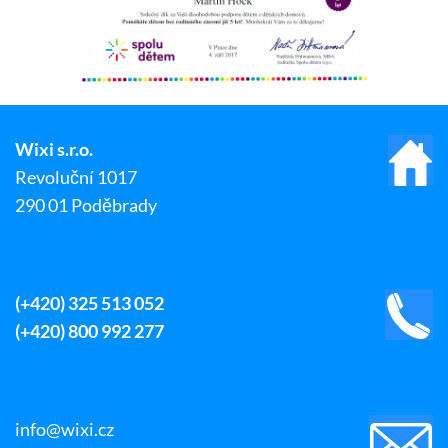
Wixi s.r.o.
Revoluční 1017
290 01 Poděbrady
(+420) 325 513 052
(+420) 800 992 277
info@wixi.cz