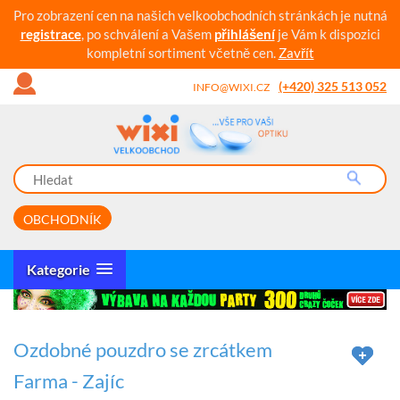
Pro zobrazení cen na našich velkoobchodních stránkách je nutná
registrace
, po schválení a Vašem
přihlášení
je Vám k dispozici
kompletní sortiment včetně cen.
Zavřít
(+420) 325 513 052
INFO@WIXI.CZ
OBCHODNÍK
Kategorie
Ozdobné pouzdro se zrcátkem
Farma - Zajíc