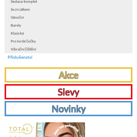
Sestava-komplet
Se zrcátkem
Vánoční
Barely
Klasická
Pro tvrdé čočky
Vibrační čištění
Příslušenství
Akce
Slevy
Novinky