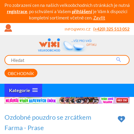
Pro zobrazení cen na našich velkoobchodních stránkách je nutná
registrace
, po schválení a Vašem
přihlášení
je Vám k dispozici
kompletní sortiment včetně cen.
Zavřít
(+420) 325 513 052
INFO@WIXI.CZ
OBCHODNÍK
Kategorie
Ozdobné pouzdro se zrcátkem
Farma - Prase