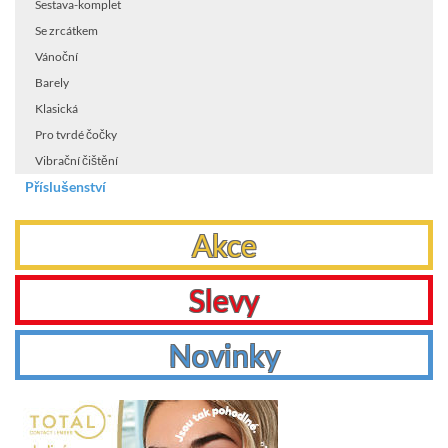
Sestava-komplet
Se zrcátkem
Vánoční
Barely
Klasická
Pro tvrdé čočky
Vibrační čištění
Příslušenství
Akce
Slevy
Novinky