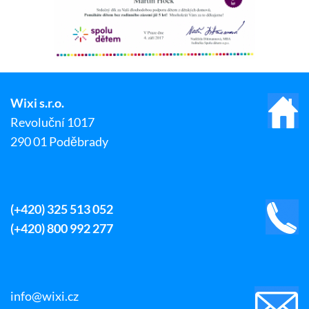
Wixi s.r.o.
Revoluční 1017
290 01 Poděbrady
(+420) 325 513 052
(+420) 800 992 277
info@wixi.cz