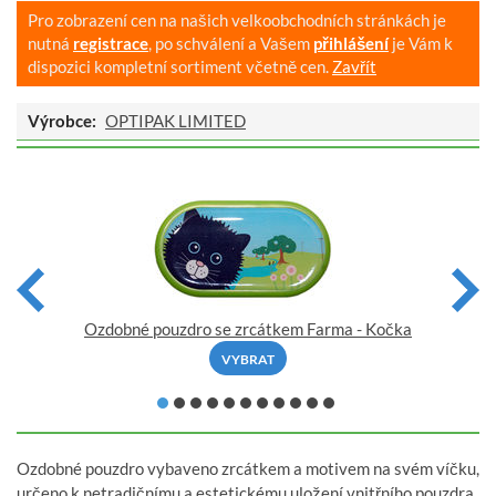
Pro zobrazení cen na našich velkoobchodních stránkách je
nutná
registrace
, po schválení a Vašem
přihlášení
je Vám k
dispozici kompletní sortiment včetně cen.
Zavřít
Výrobce:
OPTIPAK LIMITED
Ozdobné pouzdro se zrcátkem Farma - Kočka
VYBRAT
Ozdobné pouzdro vybaveno zrcátkem a motivem na svém víčku,
určeno k netradičnímu a estetickému uložení vnitřního pouzdra