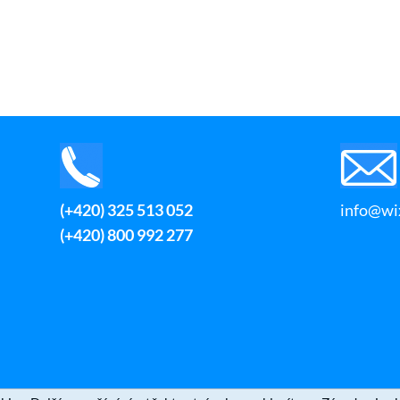
(+420) 325 513 052
info@wix
(+420) 800 992 277