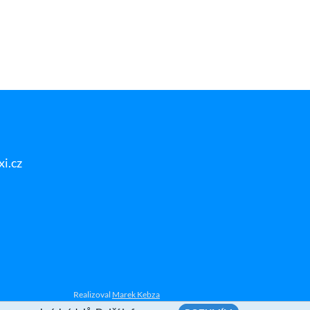
i.cz
Realizoval
Marek Kebza