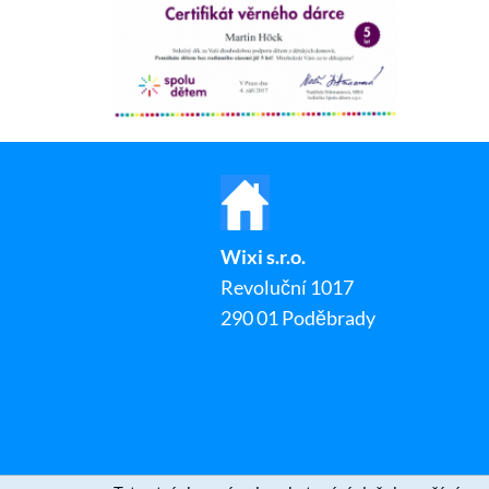
Wixi s.r.o.
Revoluční 1017
290 01 Poděbrady