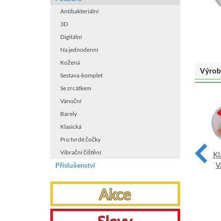
Antibakteriální
3D
Digitální
Na jednodenní
Kožená
Výrob
Sestava-komplet
Se zrcátkem
Vánoční
Barely
Klasická
Pro tvrdé čočky
Klasické pouzdro motiv
Vibrační čištění
Kl
Klasické pouzdro motiv
Vánoce - Kotě na míčích
V
Příslušenství
Vánoce - Ležící kotě s šálou
VYBRAT
VYBRAT
Akce