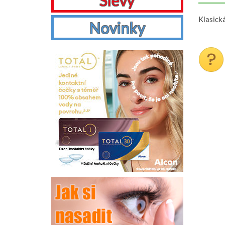
Slevy
Klasick
Novinky