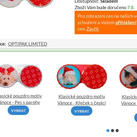
Dostupnost:
Skladem
Zboží Vám bude doručeno
7.8.
Pro zobrazení cen na našich 
schválení a Vašem
přihlášení
cen.
Zavřít
ce:
OPTIPAK LIMITED
asické pouzdro motiv
Klasické pouzdro motiv
Klasick
ánoce - Pes s parohy
Vánoce - Křeček s čepicí
Vánoce 
VYBRAT
VYBRAT