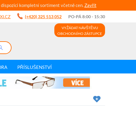
 dispozici kompletní sortiment včetně cen.
Zavřít
XI.CZ
(+420) 325 513 052
PO-PÁ 8:00 - 15:30
VYŽÁDAT NÁVŠTĚVU
OBCHODNÍHO ZÁSTUPCE
DRA
PŘÍSLUŠENSTVÍ