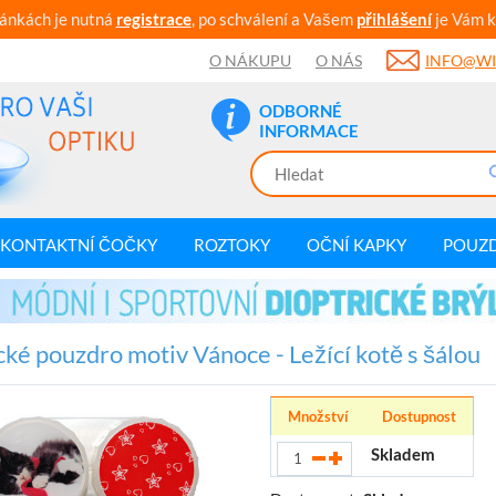
ránkách je nutná
registrace
, po schválení a Vašem
přihlášení
je Vám k
O NÁKUPU
O NÁS
INFO@WI
ODBORNÉ
INFORMACE
KONTAKTNÍ ČOČKY
ROZTOKY
OČNÍ KAPKY
POUZ
cké pouzdro motiv Vánoce - Ležící kotě s šálou
Množství
Dostupnost
Skladem