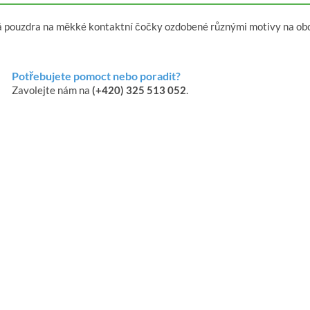
á pouzdra na měkké kontaktní čočky ozdobené různými motivy na obou
Potřebujete pomoct nebo poradit?
Zavolejte nám na
(+420) 325 513 052
.