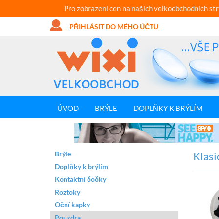
Pro zobrazení cen na našich velkoobchodních st
PŘIHLÁSIT DO MÉHO ÚČTU
ÚVOD
BRÝLE
DOPLŇKY K BRÝLÍM
Brýle
Klasi
Doplňky k brýlím
Kontaktní čočky
Roztoky
Oční kapky
Pouzdra