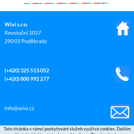
Wixi s.r.o.
Revoluční 1017
290 01 Poděbrady
(+420) 325 513 052
(+420) 800 992 277
info@wixi.cz
Tato stránka v rámci poskytování služeb využívá cookies. Dalším