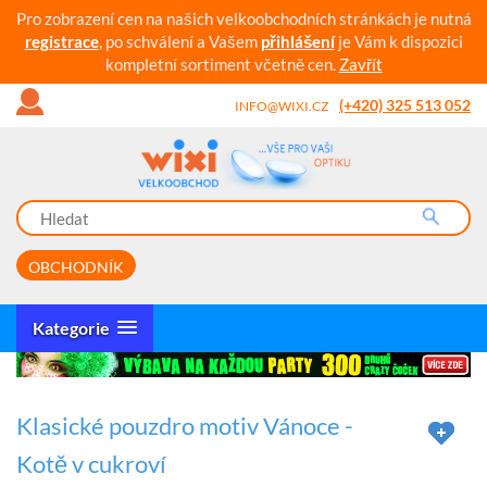
Pro zobrazení cen na našich velkoobchodních stránkách je nutná
registrace
, po schválení a Vašem
přihlášení
je Vám k dispozici
kompletní sortiment včetně cen.
Zavřít
(+420) 325 513 052
INFO@WIXI.CZ
OBCHODNÍK
Kategorie
Klasické pouzdro motiv Vánoce -
Kotě v cukroví