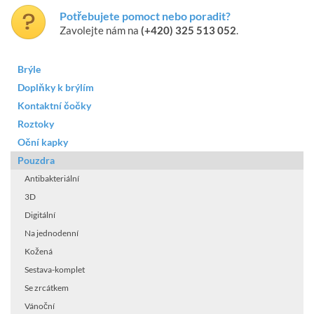
Potřebujete pomoct nebo poradit?
Zavolejte nám na
(+420) 325 513 052
.
Brýle
Doplňky k brýlím
Kontaktní čočky
Roztoky
Oční kapky
Pouzdra
Antibakteriální
3D
Digitální
Na jednodenní
Kožená
Sestava-komplet
Se zrcátkem
Vánoční