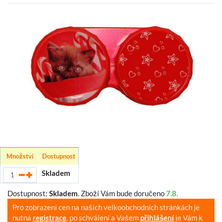
Množství
Dostupnost
Skladem
Dostupnost:
Skladem
.
Zboží Vám bude doručeno
7.8.
Pro zobrazení cen na našich velkoobchodních stránkách je
nutná
registrace
, po schválení a Vašem
přihlášení
je Vám k