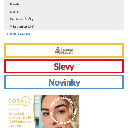
Barely
Klasická
Pro tvrdé čočky
Vibrační čištění
Příslušenství
Akce
Slevy
Novinky