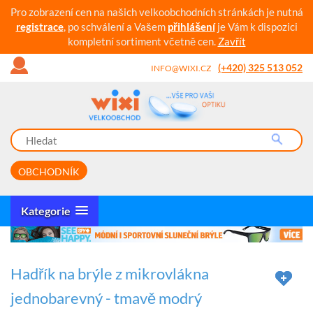
Pro zobrazení cen na našich velkoobchodních stránkách je nutná
registrace
, po schválení a Vašem
přihlášení
je Vám k dispozici
kompletní sortiment včetně cen.
Zavřít
(+420) 325 513 052
INFO@WIXI.CZ
OBCHODNÍK
Kategorie
Hadřík na brýle z mikrovlákna
jednobarevný - tmavě modrý