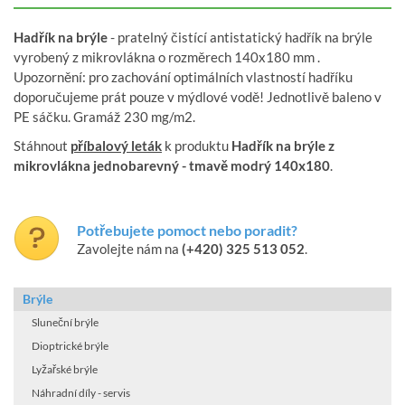
Hadřík na brýle
- pratelný čistící antistatický hadřík na brýle
vyrobený z mikrovlákna o rozměrech 140x180 mm .
Upozornění: pro zachování optimálních vlastností hadříku
doporučujeme prát pouze v mýdlové vodě! Jednotlivě baleno v
PE sáčku. Gramáž 230 mg/m2.
Stáhnout
příbalový leták
k produktu
Hadřík na brýle z
mikrovlákna jednobarevný - tmavě modrý 140x180
.
Potřebujete pomoct nebo poradit?
Zavolejte nám na
(+420) 325 513 052
.
Brýle
Sluneční brýle
Dioptrické brýle
Lyžařské brýle
Náhradní díly - servis