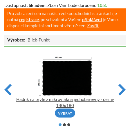
Dostupnost:
Skladem
.
Zboží Vám bude doručeno
10.8.
Pro zobrazení cen na našich velkoobchodních stránkách je
nutná
registrace
, po schválení a Vašem
přihlášení
je Vám k
dispozici kompletní sortiment včetně cen.
Zavřít
Výrobce:
Blick-Punkt
Hadřík na brýle z mikrovlákna jednobarevný - černý
140x180
VYBRAT