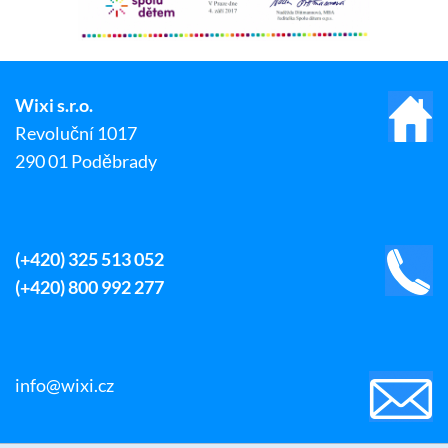
Wixi s.r.o.
Revoluční 1017
290 01 Poděbrady
(+420) 325 513 052
(+420) 800 992 277
info@wixi.cz