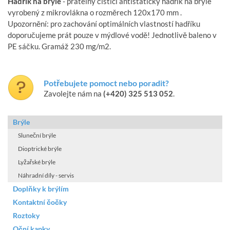
Hadřík na brýle
- pratelný čistící antistatický hadřík na brýle
vyrobený z mikrovlákna o rozměrech 120x170 mm .
Upozornění: pro zachování optimálních vlastností hadříku
doporučujeme prát pouze v mýdlové vodě! Jednotlivě baleno v
PE sáčku. Gramáž 230 mg/m2.
Potřebujete pomoct nebo poradit?
Zavolejte nám na
(+420) 325 513 052
.
Brýle
Sluneční brýle
Dioptrické brýle
Lyžařské brýle
Náhradní díly - servis
Doplňky k brýlím
Kontaktní čočky
Roztoky
Oční kapky