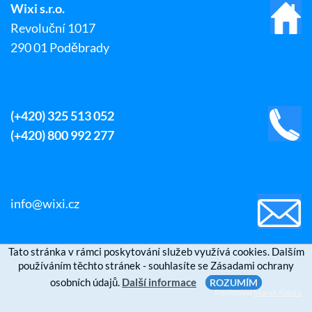
Wixi s.r.o.
Revoluční 1017
290 01 Poděbrady
(+420) 325 513 052
(+420) 800 992 277
info@wixi.cz
Tato stránka v rámci poskytování služeb využívá cookies. Dalším
používáním těchto stránek - souhlasíte se Zásadami ochrany
osobních údajů.
Další informace
ROZUMÍM
Realizoval
Marek Kebza