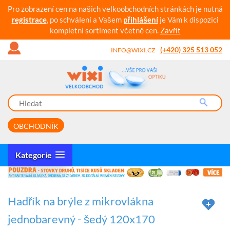
Pro zobrazení cen na našich velkoobchodních stránkách je nutná
registrace
, po schválení a Vašem
přihlášení
je Vám k dispozici
kompletní sortiment včetně cen.
Zavřít
(+420) 325 513 052
INFO@WIXI.CZ
OBCHODNÍK
Kategorie
Hadřík na brýle z mikrovlákna
jednobarevný - šedý 120x170