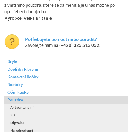
z vnitřního pouzdra, které se dá měnit a je u nás možné po
opotřebení doobjednat.
Výrobce: Velká Británie
Potřebujete pomoct nebo poradit?
Zavolejte nám na
(+420) 325 513 052
.
Brýle
Doplňky k brýlím
Kontaktní čočky
Roztoky
Oční kapky
Pouzdra
Antibakteriální
3D
Digitální
Na jednodenní