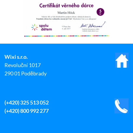
Wixi s.r.o.
Revoluční 1017
290 01 Poděbrady
(+420) 325 513 052
(+420) 800 992 277