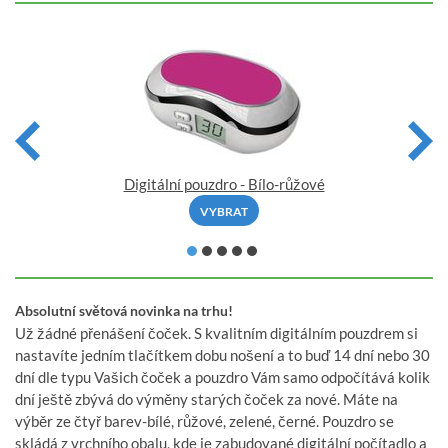
Digitální pouzdro - Bílo-růžové
VYBRAT
Absolutní světová novinka na trhu!
Už žádné přenášení čoček. S kvalitním digitálním pouzdrem si
nastavíte jedním tlačítkem dobu nošení a to buď 14 dní nebo 30
dní dle typu Vašich čoček a pouzdro Vám samo odpočítává kolik
dní ještě zbývá do výměny starých čoček za nové. Máte na
výběr ze čtyř barev-bílé, růžové, zelené, černé. Pouzdro se
skládá z vrchního obalu, kde je zabudované digitální počítadlo a