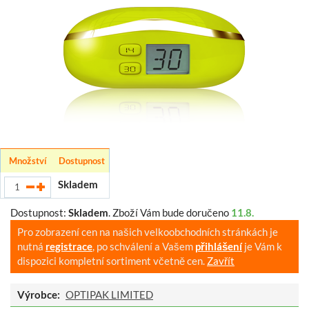
Množství
Dostupnost
Skladem
Dostupnost:
Skladem
.
Zboží Vám bude doručeno
11.8.
Pro zobrazení cen na našich velkoobchodních stránkách je
nutná
registrace
, po schválení a Vašem
přihlášení
je Vám k
dispozici kompletní sortiment včetně cen.
Zavřít
Výrobce:
OPTIPAK LIMITED