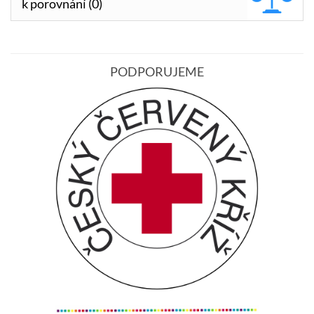
k porovnání (0)
PODPORUJEME