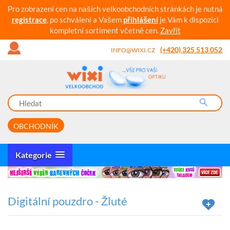
Pro zobrazení cen na našich velkoobchodních stránkách je nutná
registrace
, po schválení a Vašem
přihlášení
je Vám k dispozici
kompletní sortiment včetně cen.
Zavřít
(+420) 325 513 052
INFO@WIXI.CZ
OBCHODNÍK
Kategorie
Digitální pouzdro - Žluté