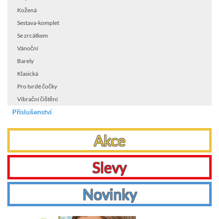
Kožená
Sestava-komplet
Se zrcátkem
Vánoční
Barely
Klasická
Pro tvrdé čočky
Vibrační čištění
Příslušenství
Akce
Slevy
Novinky