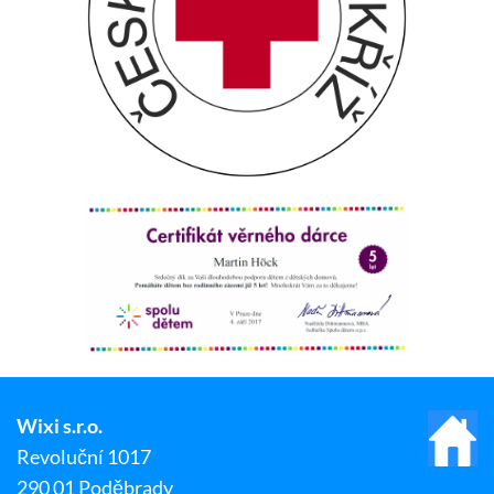
Wixi s.r.o.
Revoluční 1017
290 01 Poděbrady