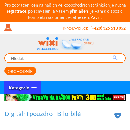
Pro zobrazení cen na našich velkoobchodních stránkách je nutná
registrace
, po schválení a Vašem
přihlášení
je Vám k dispozici
kompletní sortiment včetně cen.
Zavřít
(+420) 325 513 052
INFO@WIXI.CZ
OBCHODNÍK
Kategorie
Digitální pouzdro - Bílo-bílé