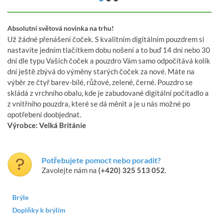
Absolutní světová novinka na trhu!
Už žádné přenášení čoček. S kvalitním digitálním pouzdrem si
nastavíte jedním tlačítkem dobu nošení a to buď 14 dní nebo 30
dní dle typu Vašich čoček a pouzdro Vám samo odpočítává kolik
dní ještě zbývá do výměny starých čoček za nové. Máte na
výběr ze čtyř barev-bílé, růžové, zelené, černé. Pouzdro se
skládá z vrchního obalu, kde je zabudované digitální počítadlo a
z vnitřního pouzdra, které se dá měnit a je u nás možné po
opotřebení doobjednat.
Výrobce: Velká Británie
Potřebujete pomoct nebo poradit?
Zavolejte nám na
(+420) 325 513 052
.
Brýle
Doplňky k brýlím