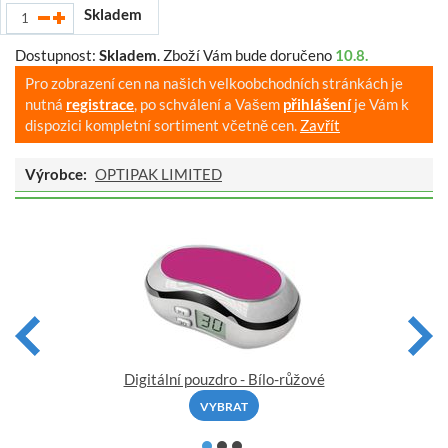
Skladem
Dostupnost:
Skladem
.
Zboží Vám bude doručeno
10.8.
Pro zobrazení cen na našich velkoobchodních stránkách je
nutná
registrace
, po schválení a Vašem
přihlášení
je Vám k
dispozici kompletní sortiment včetně cen.
Zavřít
Výrobce:
OPTIPAK LIMITED
Digitální pouzdro - Bílo-růžové
VYBRAT