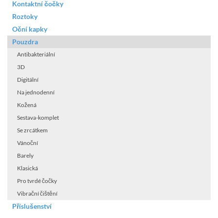
Kontaktní čočky
Roztoky
Oční kapky
Pouzdra
Antibakteriální
3D
Digitální
Na jednodenní
Kožená
Sestava-komplet
Se zrcátkem
Vánoční
Barely
Klasická
Pro tvrdé čočky
Vibrační čištění
Příslušenství