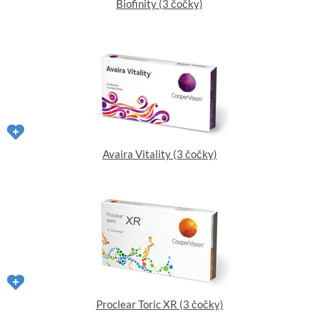
Biofinity (3 čočky)
Avaira Vitality (3 čočky)
Proclear Toric XR (3 čočky)