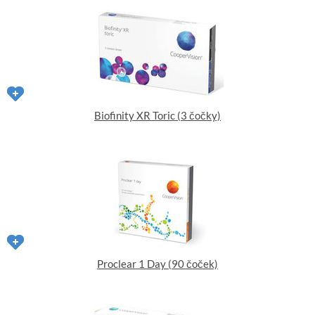
Biofinity XR Toric (3 čočky)
Proclear 1 Day (90 čoček)