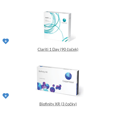
Clariti 1 Day (90 čoček)
Biofinity XR (3 čočky)