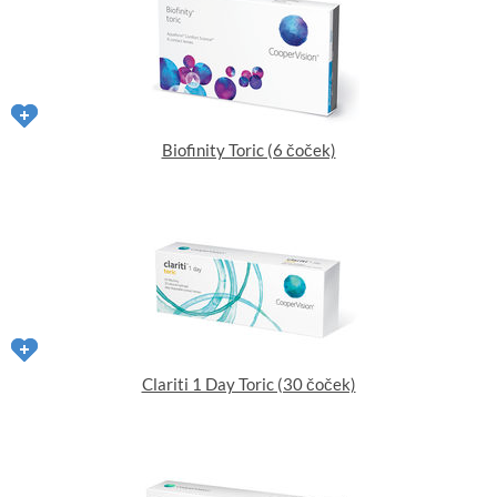
Biofinity Toric (6 čoček)
Clariti 1 Day Toric (30 čoček)