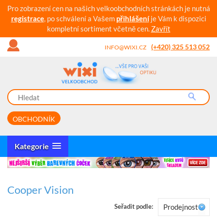
Pro zobrazení cen na našich velkoobchodních stránkách je nutná
registrace
, po schválení a Vašem
přihlášení
je Vám k dispozici
kompletní sortiment včetně cen.
Zavřít
(+420) 325 513 052
INFO@WIXI.CZ
OBCHODNÍK
Kategorie
Cooper Vision
Seřadit podle:
Prodejnost