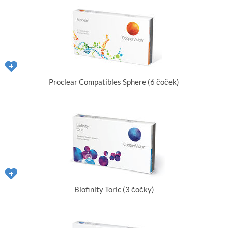
Proclear Compatibles Sphere (6 čoček)
Biofinity Toric (3 čočky)