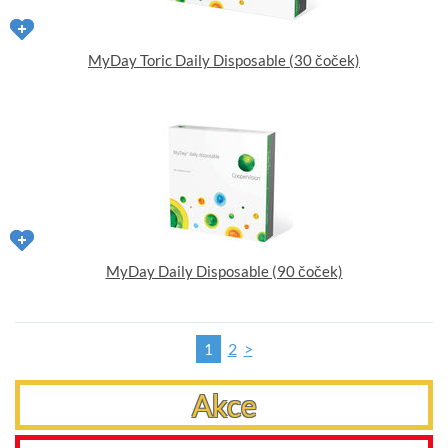
MyDay Toric Daily Disposable (30 čoček)
MyDay Daily Disposable (90 čoček)
2
>
1
Akce