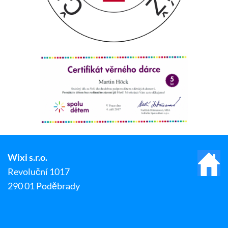
Wixi s.r.o.
Revoluční 1017
290 01 Poděbrady