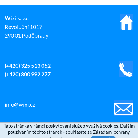
Wixi s.r.o.
Revoluční 1017
290 01 Poděbrady
(+420) 325 513 052
(+420) 800 992 277
info@wixi.cz
Tato stránka v rámci poskytování služeb využívá cookies. Dalším
používáním těchto stránek - souhlasíte se Zásadami ochrany