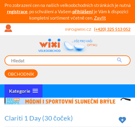
Pro zobrazení cen na našich velkoobchodních stránkách je nutná
registrace
, po schválení a Vašem
přihlášení
je Vám k dispozici
kompletní sortiment včetně cen.
Zavřít
(+420) 325 513 052
INFO@WIXI.CZ
OBCHODNÍK
Kategorie
Clariti 1 Day (30 čoček)