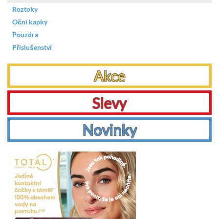
Roztoky
Oční kapky
Pouzdra
Příslušenství
Akce
Slevy
Novinky