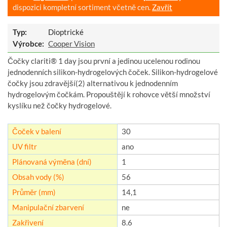
dispozici kompletní sortiment včetně cen.
Zavřít
Typ:
Dioptrické
Výrobce:
Cooper Vision
Čočky clariti® 1 day jsou první a jedinou ucelenou rodinou
jednodenních silikon-hydrogelových čoček. Silikon-hydrogelové
čočky jsou zdravější(2) alternativou k jednodenním
hydrogelovým čočkám. Propouštějí k rohovce větší množství
kyslíku než čočky hydrogelové.
Čoček v balení
30
UV filtr
ano
Plánovaná výměna (dní)
1
Obsah vody (%)
56
Průměr (mm)
14,1
Manipulační zbarvení
ne
Zakřivení
8.6