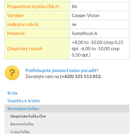
Propustnost kyslíku (Dk/t)
86
Výrobce
Cooper Vision
Indikátor rub-líc
ne
Materiál
Somofilcon A
+8,00 to -10,00 (step 0,25
Dioptrický rozsah
dpt. -6,00 to -10,00 step
0,50 dpt.)
Potřebujete pomoct nebo poradit?
Zavolejte nám na
(+420) 325 513 052
.
Brýle
Doplňky k brýlím
Kontaktní čočky
Dioptrické čočky čiré
Barevné čočky
Crazy čočky