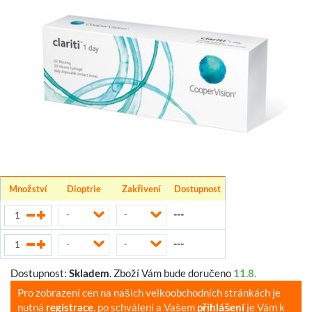
Množství
Dioptrie
Zakřivení
Dostupnost
---
-
-
---
-
-
Dostupnost:
Skladem
.
Zboží Vám bude doručeno
11.8.
Pro zobrazení cen na našich velkoobchodních stránkách je
nutná
registrace
, po schválení a Vašem
přihlášení
je Vám k