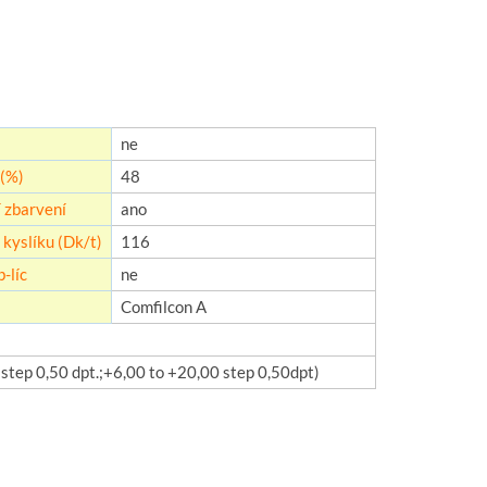
ne
(%)
48
 zbarvení
ano
kyslíku (Dk/t)
116
-líc
ne
Comfilcon A
0 step 0,50 dpt.;+6,00 to +20,00 step 0,50dpt)