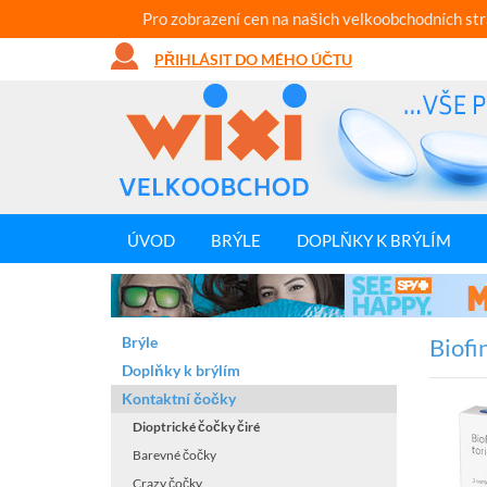
Pro zobrazení cen na našich velkoobchodních st
PŘIHLÁSIT DO MÉHO ÚČTU
ÚVOD
BRÝLE
DOPLŇKY K BRÝLÍM
Brýle
Biofi
Doplňky k brýlím
Kontaktní čočky
Dioptrické čočky čiré
Barevné čočky
Crazy čočky