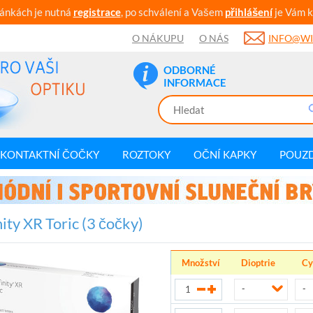
ránkách je nutná
registrace
, po schválení a Vašem
přihlášení
je Vám k
O NÁKUPU
O NÁS
INFO@WI
ODBORNÉ
INFORMACE
KONTAKTNÍ ČOČKY
ROZTOKY
OČNÍ KAPKY
POUZ
nity XR Toric (3 čočky)
Množství
Dioptrie
Cy
-
-