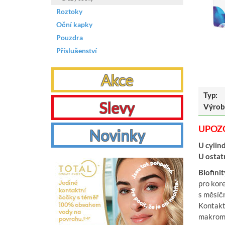
Roztoky
Oční kapky
Pouzdra
Příslušenství
Akce
Typ:
Slevy
Výrob
UPOZ
Novinky
U cylind
U ostatn
Biofinit
pro kor
s měsíčn
Kontaktn
makrome