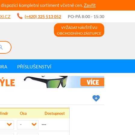
 dispozici kompletní sortiment včetně cen.
Zavřít
XI.CZ
(+420) 325 513 052
PO-PÁ 8:00 - 15:30
VYŽÁDAT NÁVŠTĚVU
OBCHODNÍHO ZÁSTUPCE
DRA
PŘÍSLUŠENSTVÍ
lindr
Osa
Dostupnost
---
-