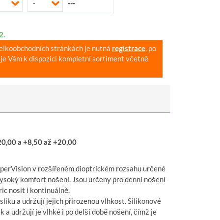
---
-
2.
velkoobchodních stránkách je nutná
registrace
, po
je Vám k dispozici kompletní sortiment včetně
20,00 a +8,50 až +20,00
operVision v rozšířeném dioptrickém rozsahu určené
vysoký komfort nošení. Jsou určeny pro denní nošení
c nosit i kontinuálně.
íku a udržují jejich přirozenou vlhkost. Silikonové
udržují je vlhké i po delší době nošení, čímž je