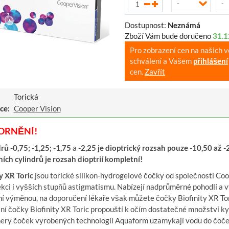
-
-
Dostupnost:
Neznámá
Zboží Vám bude doručeno
31.1
Pro zobrazení cen na našich 
schválení a Vašem
přihlášení
cen.
Zavřít
Torická
ce:
Cooper Vision
ORNĚNÍ!
rů -0,75; -1,25; -1,75
a
-2,25 je dioptrický rozsah pouze -10,50 až -
ích cylindrů je rozsah dioptrií kompletní!
y XR Toric
jsou torické silikon-hydrogelové čočky od společnosti Co
ekci i vyšších stupňů astigmatismu. Nabízejí nadprůměrné pohodlí a 
í výměnou, na doporučení lékaře však můžete čočky Biofinity XR Tori
í čočky Biofinity XR Toric propouští k očím dostatečné množství kysl
ry čoček vyrobených technologií Aquaform uzamykají vodu do čoček a 