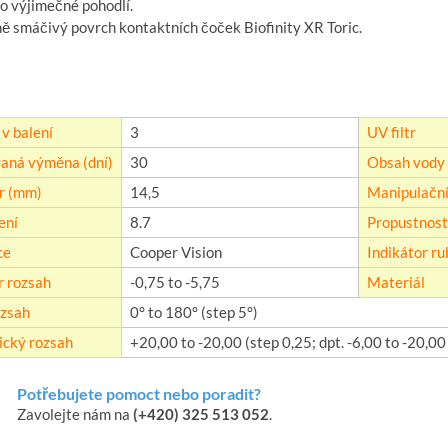
o výjimečné pohodlí.
ně smáčivý povrch kontaktních čoček Biofinity XR Toric.
v balení
3
UV filtr
aná výměna (dní)
30
Obsah vody 
r (mm)
14,5
Manipulační
ení
8.7
Propustnost 
ce
Cooper Vision
Indikátor rub
r rozsah
-0,75 to -5,75
Materiál
zsah
0° to 180° (step 5°)
ický rozsah
+20,00 to -20,00 (step 0,25; dpt. -6,00 to -20,0
Potřebujete pomoct nebo poradit?
Zavolejte nám na
(+420) 325 513 052
.