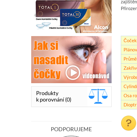
zajištěn
Přiroze
Čoček 
Plánov
Průmě
Zakřiv
Výrob
Cylind
Produkty
Osa ro
k porovnání (0)
Dioptr
PODPORUJEME