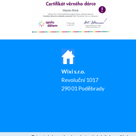
Wixi s.r.o.
Revoluční 1017
290 01 Poděbrady