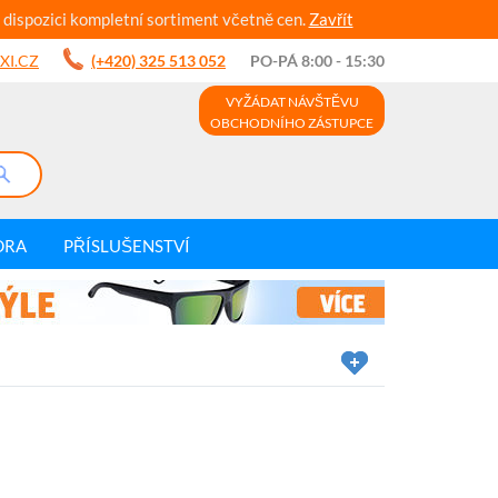
 dispozici kompletní sortiment včetně cen.
Zavřít
XI.CZ
(+420) 325 513 052
PO-PÁ 8:00 - 15:30
VYŽÁDAT NÁVŠTĚVU
OBCHODNÍHO ZÁSTUPCE
DRA
PŘÍSLUŠENSTVÍ