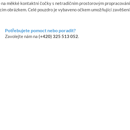
 na měkké kontaktní čočky s netradičním prostorovým propracováním
ícím obrázkem. Celé pouzdro je vybaveno očkem umožňující zavěšení
Potřebujete pomoct nebo poradit?
Zavolejte nám na
(+420) 325 513 052
.