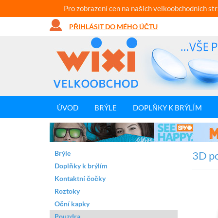
Pro zobrazení cen na našich velkoobchodních st
PŘIHLÁSIT DO MÉHO ÚČTU
ÚVOD
BRÝLE
DOPLŇKY K BRÝLÍM
Brýle
3D po
Doplňky k brýlím
Kontaktní čočky
Roztoky
Oční kapky
Pouzdra