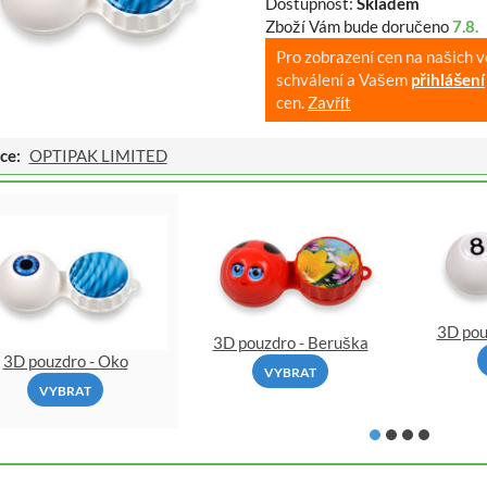
Dostupnost:
Skladem
Zboží Vám bude doručeno
7.8.
Pro zobrazení cen na našich 
schválení a Vašem
přihlášení
cen.
Zavřít
ce:
OPTIPAK LIMITED
3D pou
3D pouzdro - Beruška
3D pouzdro - Oko
VYBRAT
VYBRAT