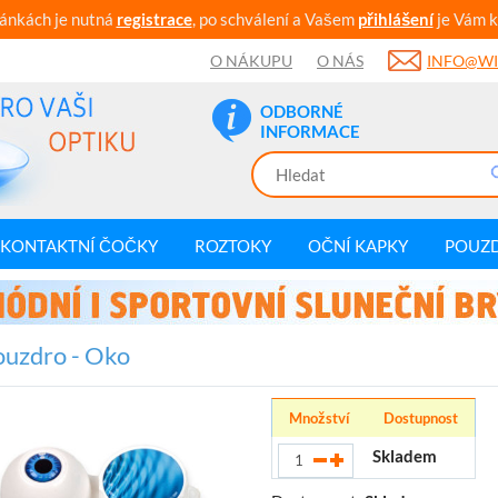
ránkách je nutná
registrace
, po schválení a Vašem
přihlášení
je Vám k
O NÁKUPU
O NÁS
INFO@WI
ODBORNÉ
INFORMACE
KONTAKTNÍ ČOČKY
ROZTOKY
OČNÍ KAPKY
POUZ
uzdro - Oko
Množství
Dostupnost
Skladem