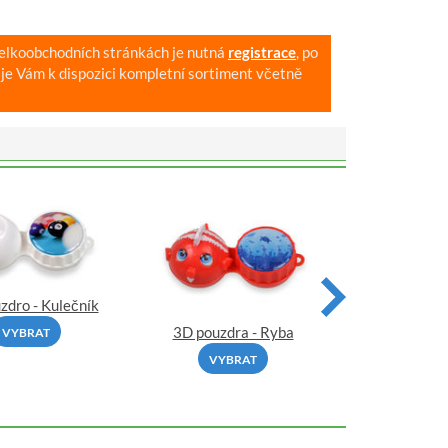
velkoobchodních stránkách je nutná
registrace
, po
je Vám k dispozici kompletní sortiment včetně
zdro - Kulečník
3D pouzdra - Ryba
3D pouzdra
VYBRAT
VYBRAT
VYBR