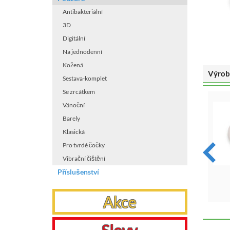
Antibakteriální
3D
Digitální
Na jednodenní
Kožená
Výrob
Sestava-komplet
Se zrcátkem
Vánoční
Barely
Klasická
Pro tvrdé čočky
Vibrační čištění
3D pouzdro - Jahoda
3D pouzdro - Golf
Příslušenství
VYBRAT
VYBRAT
Akce