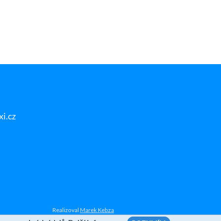
i.cz
Realizoval
Marek Kebza