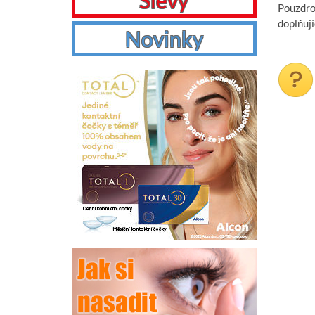
Slevy
Pouzdro
doplňuj
Novinky