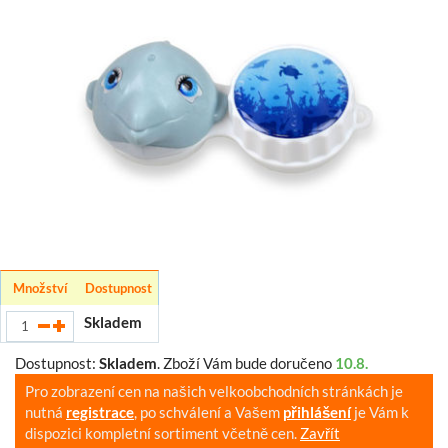
Množství
Dostupnost
Skladem
Dostupnost:
Skladem
.
Zboží Vám bude doručeno
10.8.
Pro zobrazení cen na našich velkoobchodních stránkách je
nutná
registrace
, po schválení a Vašem
přihlášení
je Vám k
dispozici kompletní sortiment včetně cen.
Zavřít