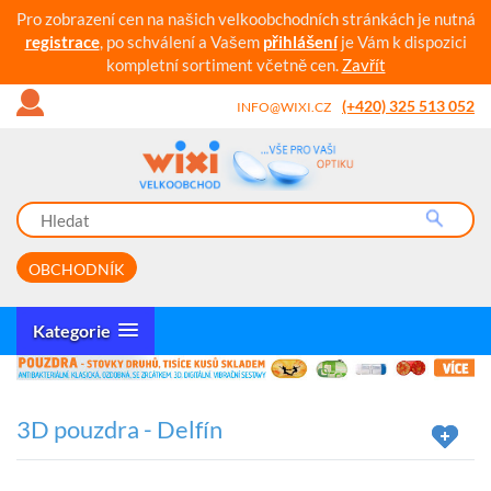
Pro zobrazení cen na našich velkoobchodních stránkách je nutná
registrace
, po schválení a Vašem
přihlášení
je Vám k dispozici
kompletní sortiment včetně cen.
Zavřít
(+420) 325 513 052
INFO@WIXI.CZ
OBCHODNÍK
Kategorie
3D pouzdra - Delfín