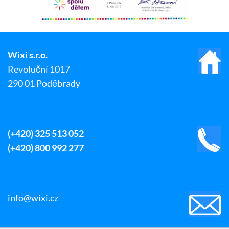
Wixi s.r.o.
Revoluční 1017
290 01 Poděbrady
(+420) 325 513 052
(+420) 800 992 277
info@wixi.cz