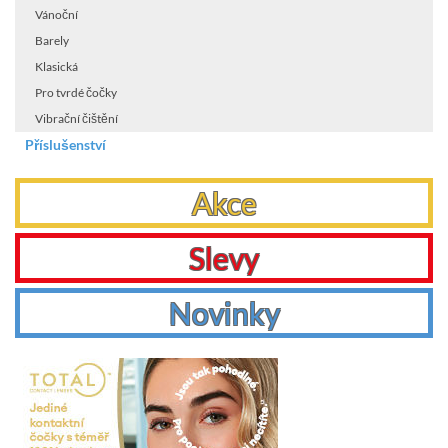
Vánoční
Barely
Klasická
Pro tvrdé čočky
Vibrační čištění
Příslušenství
Akce
Slevy
Novinky