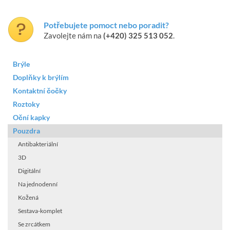
Potřebujete pomoct nebo poradit?
Zavolejte nám na
(+420) 325 513 052
.
Brýle
Doplňky k brýlím
Kontaktní čočky
Roztoky
Oční kapky
Pouzdra
Antibakteriální
3D
Digitální
Na jednodenní
Kožená
Sestava-komplet
Se zrcátkem