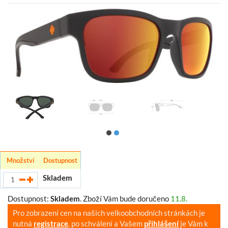
Množství
Dostupnost
Skladem
Dostupnost:
Skladem
.
Zboží Vám bude doručeno
11.8.
Pro zobrazení cen na našich velkoobchodních stránkách je
nutná
registrace
, po schválení a Vašem
přihlášení
je Vám k