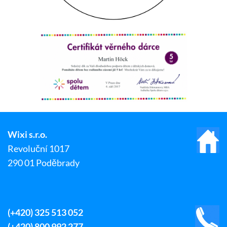
Wixi s.r.o.
Revoluční 1017
290 01 Poděbrady
(+420) 325 513 052
(+420) 800 992 277