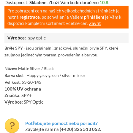
Dostupnost:
Skladem
.
Zboží Vám bude doručeno
10.8.
Pro zobrazení cen na našich velkoobchodních stránkách je
nutná
registrace
, po schválení a Vašem
přihlášení
je Vám k
dispozici kompletní sortiment včetně cen.
Zavřít
Výrobce:
spy optic
Brýle SPY
-
jsou originální, značkové, sluneční brýle SPY, které
zaujmou jedinečným tvarem, provedením a barvou.
Název:
Matte Silver / Black
Barva skel:
Happy grey green / silver mirror
Velikost:
53-20-145
100% UV ochrana
Značka:
SPY+
Výrobce:
SPY Optic
Potřebujete pomoct nebo poradit?
Zavolejte nám na
(+420) 325 513 052
.