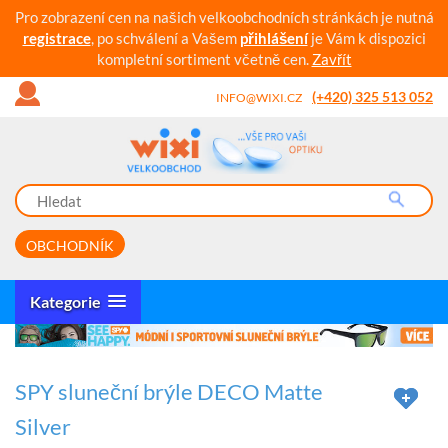
Pro zobrazení cen na našich velkoobchodních stránkách je nutná
registrace
, po schválení a Vašem
přihlášení
je Vám k dispozici
kompletní sortiment včetně cen.
Zavřít
(+420) 325 513 052
INFO@WIXI.CZ
OBCHODNÍK
Kategorie
SPY sluneční brýle DECO Matte
Silver