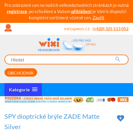
Pro zobrazení cen na našich velkoobchodních stránkách je nutná
registrace
, po schválení a Vašem
přihlášení
je Vám k dispozici
kompletní sortiment včetně cen.
Zavřít
(+420) 325 513 052
INFO@WIXI.CZ
OBCHODNÍK
Kategorie
SPY dioptrické brýle ZADE Matte
Silver