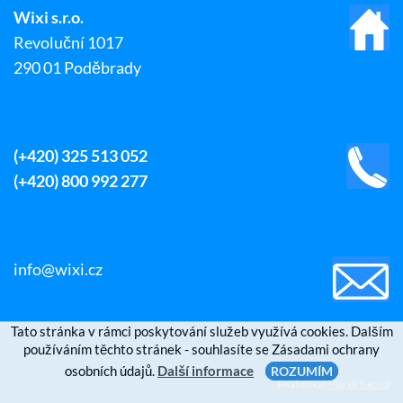
Wixi s.r.o.
Revoluční 1017
290 01 Poděbrady
(+420) 325 513 052
(+420) 800 992 277
info@wixi.cz
Tato stránka v rámci poskytování služeb využívá cookies. Dalším
používáním těchto stránek - souhlasíte se Zásadami ochrany
osobních údajů.
Další informace
ROZUMÍM
Realizoval
Marek Kebza