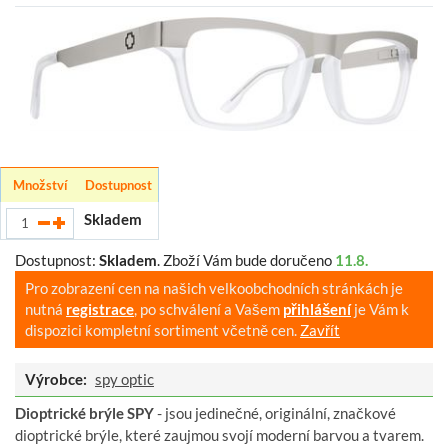
Množství
Dostupnost
Skladem
Dostupnost:
Skladem
.
Zboží Vám bude doručeno
11.8.
Pro zobrazení cen na našich velkoobchodních stránkách je
nutná
registrace
, po schválení a Vašem
přihlášení
je Vám k
dispozici kompletní sortiment včetně cen.
Zavřít
Výrobce:
spy optic
Dioptrické brýle SPY
- jsou jedinečné, originální, značkové
dioptrické brýle, které zaujmou svojí moderní barvou a tvarem.