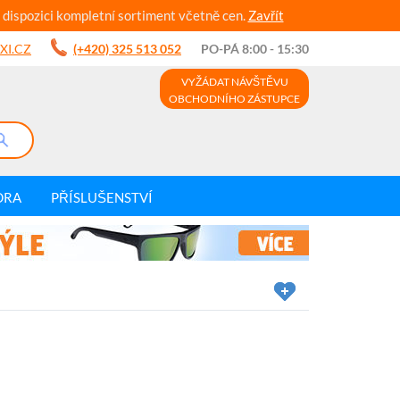
 dispozici kompletní sortiment včetně cen.
Zavřít
XI.CZ
(+420) 325 513 052
PO-PÁ 8:00 - 15:30
VYŽÁDAT NÁVŠTĚVU
OBCHODNÍHO ZÁSTUPCE
DRA
PŘÍSLUŠENSTVÍ