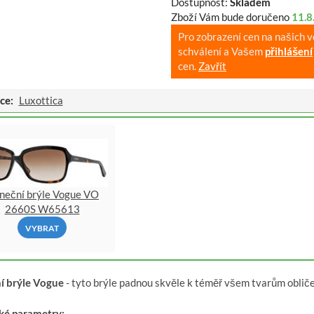
Dostupnost:
Skladem
Zboží Vám bude doručeno
11.8
Pro zobrazení cen na našich 
schválení a Vašem
přihlášení
cen.
Zavřít
ce:
Luxottica
uneční brýle Vogue VO
2660S W65613
VYBRAT
í brýle Vogue
- tyto brýle padnou skvěle k téměř všem tvarům oblič
ké parametry: