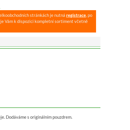
.
velkoobchodních stránkách je nutná
registrace
, po
je Vám k dispozici kompletní sortiment včetně
eje. Dodáváme s originálním pouzdrem.