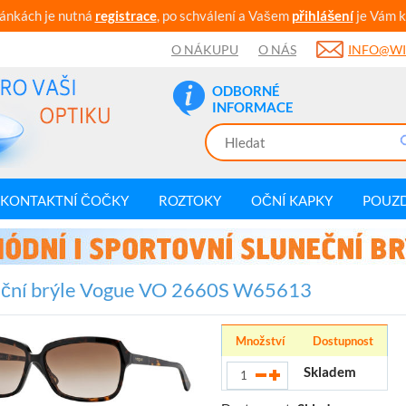
ránkách je nutná
registrace
, po schválení a Vašem
přihlášení
je Vám k
O NÁKUPU
O NÁS
INFO@WI
ODBORNÉ
INFORMACE
KONTAKTNÍ ČOČKY
ROZTOKY
OČNÍ KAPKY
POUZ
eční brýle Vogue VO 2660S W65613
Množství
Dostupnost
Skladem