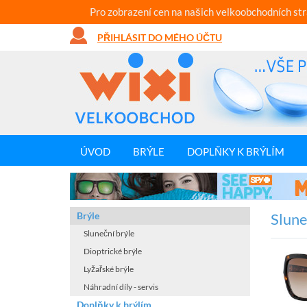
Pro zobrazení cen na našich velkoobchodních st
PŘIHLÁSIT DO MÉHO ÚČTU
ÚVOD
BRÝLE
DOPLŇKY K BRÝLÍM
Brýle
Slun
Sluneční brýle
Dioptrické brýle
Lyžařské brýle
Náhradní díly - servis
Doplňky k brýlím