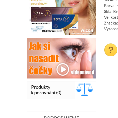
Barva: 
Skla: B
Velikost
Značka:
Výrobce
Produkty
k porovnání (0)
PODPORUJEME