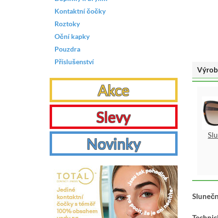
Kontaktní čočky
Roztoky
Oční kapky
Pouzdra
Příslušenství
Výrob
Akce
Slevy
Sl
Novinky
Slunečn
Technic