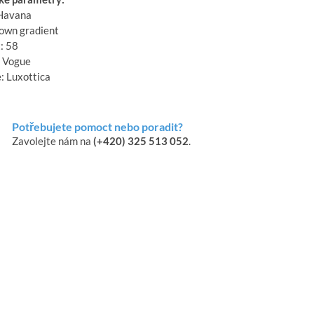
Havana
rown gradient
: 58
 Vogue
: Luxottica
Potřebujete pomoct nebo poradit?
Zavolejte nám na
(+420) 325 513 052
.