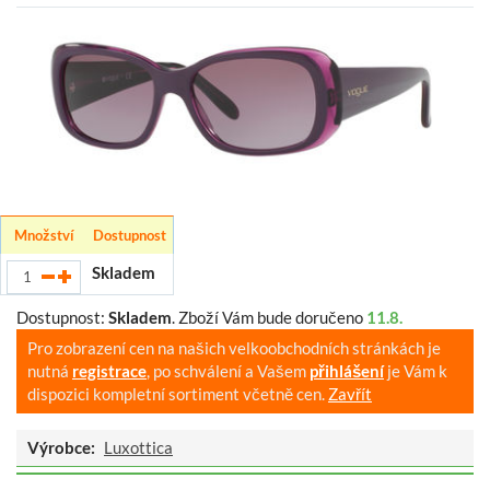
Množství
Dostupnost
Skladem
Dostupnost:
Skladem
.
Zboží Vám bude doručeno
11.8.
Pro zobrazení cen na našich velkoobchodních stránkách je
nutná
registrace
, po schválení a Vašem
přihlášení
je Vám k
dispozici kompletní sortiment včetně cen.
Zavřít
Výrobce:
Luxottica