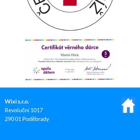
Wixi s.r.o.
Revoluční 1017
290 01 Poděbrady