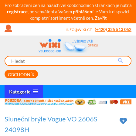
Pro zobrazení cen na našich velkoobchodních stránkách je nutná
registrace
, po schválení a Vašem
přihlášení
je Vám k dispozici
kompletní sortiment včetně cen.
Zavřít
(+420) 325 513 052
INFO@WIXI.CZ
OBCHODNÍK
Kategorie
Sluneční brýle Vogue VO 2606S
24098H