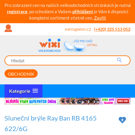
Pro zobrazení cen na našich velkoobchodních stránkách je nutná
registrace
, po schválení a Vašem
přihlášení
je Vám k dispozici
kompletní sortiment včetně cen.
Zavřít
(+420) 325 513 052
INFO@WIXI.CZ
OBCHODNÍK
Kategorie
Sluneční brýle Ray Ban RB 4165
622/6G