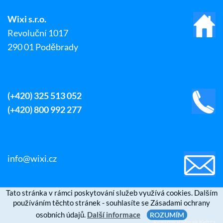
Wixi s.r.o.
Revoluční 1017
290 01 Poděbrady
(+420) 325 513 052
(+420) 800 992 277
info@wixi.cz
Tato stránka v rámci poskytování služeb využívá cookies. Dalším
používáním těchto stránek - souhlasíte se Zásadami ochrany
osobních údajů.
Další informace
ROZUMÍM
Realizoval
Marek Kebza