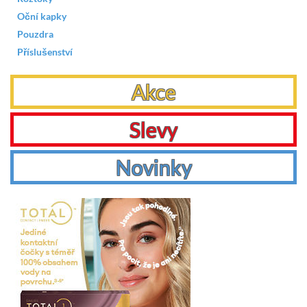
Oční kapky
Pouzdra
Příslušenství
Akce
Slevy
Novinky