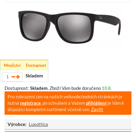
Množství
Dostupnost
Skladem
Dostupnost:
Skladem
.
Zboží Vám bude doručeno
10.8.
Pro zobrazení cen na našich velkoobchodních stránkách je
nutná
registrace
, po schválení a Vašem
přihlášení
je Vám k
dispozici kompletní sortiment včetně cen.
Zavřít
Výrobce:
Luxottica