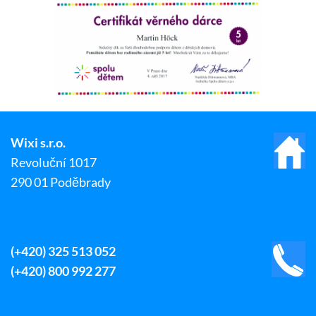
Wixi s.r.o.
Revoluční 1017
290 01 Poděbrady
(+420) 325 513 052
(+420) 800 992 277