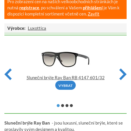
Pro zobrazení cen na našich velkoobchodních stránkách je
nutná
registrace
, po schválení a Vašem
přihlášení
je Vám k
dispozici kompletní sortiment včetně cen.
Zavřít
Výrobce:
Luxottica
Sluneční brýle Ray Ban RB 4147 601/32
VYBRAT
Sluneční brýle Ray Ban
- jsou luxusní, sluneční brýle, které se
proslavily svým designem a kvalitou.