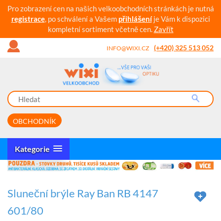
Pro zobrazení cen na našich velkoobchodních stránkách je nutná
registrace
, po schválení a Vašem
přihlášení
je Vám k dispozici
kompletní sortiment včetně cen.
Zavřít
(+420) 325 513 052
INFO@WIXI.CZ
OBCHODNÍK
Kategorie
Sluneční brýle Ray Ban RB 4147
601/80