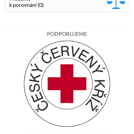
k porovnání (0)
PODPORUJEME