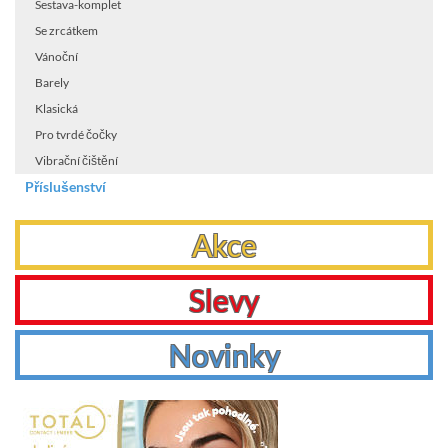
Sestava-komplet
Se zrcátkem
Vánoční
Barely
Klasická
Pro tvrdé čočky
Vibrační čištění
Příslušenství
Akce
Slevy
Novinky