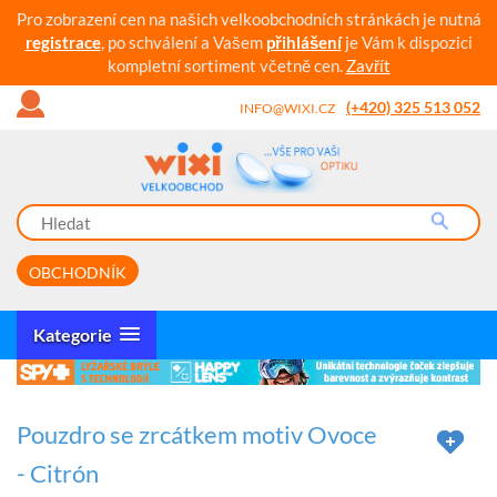
Pro zobrazení cen na našich velkoobchodních stránkách je nutná
registrace
, po schválení a Vašem
přihlášení
je Vám k dispozici
kompletní sortiment včetně cen.
Zavřít
(+420) 325 513 052
INFO@WIXI.CZ
OBCHODNÍK
Kategorie
Pouzdro se zrcátkem motiv Ovoce
- Citrón