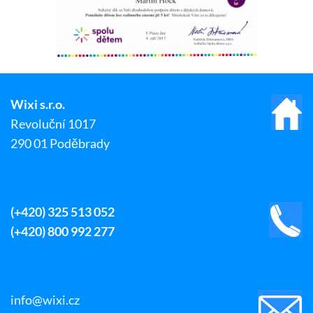
Wixi s.r.o.
Revoluční 1017
290 01 Poděbrady
(+420) 325 513 052
(+420) 800 992 277
info@wixi.cz