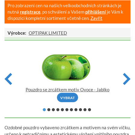
Pro zobrazení cen na našich velkoobchodních stránkách je
nutná
registrace
, po schválení a Vašem
přihlášení
je Vám k
dispozici kompletní sortiment včetně cen.
Zavřít
Výrobce:
OPTIPAK LIMITED
Pouzdro se zrcátkem motiv Ovoce - Jablko
VYBRAT
Ozdobné pouzdro vybaveno zrcátkem a motivem na svém víčku,
určeno k netradičnímu a estetickému uložení vnitřního pouzdra