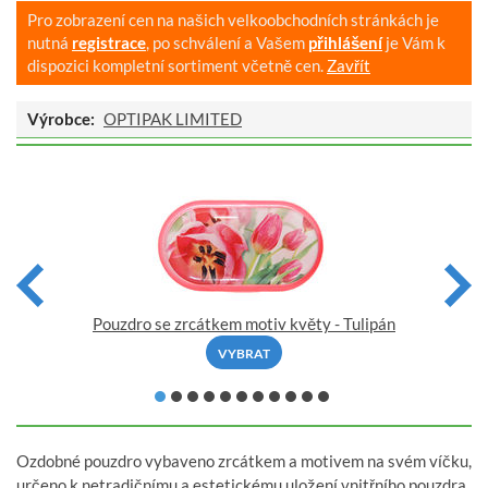
Pro zobrazení cen na našich velkoobchodních stránkách je
nutná
registrace
, po schválení a Vašem
přihlášení
je Vám k
dispozici kompletní sortiment včetně cen.
Zavřít
Výrobce:
OPTIPAK LIMITED
Pouzdro se zrcátkem motiv květy - Tulipán
VYBRAT
Ozdobné pouzdro vybaveno zrcátkem a motivem na svém víčku,
určeno k netradičnímu a estetickému uložení vnitřního pouzdra