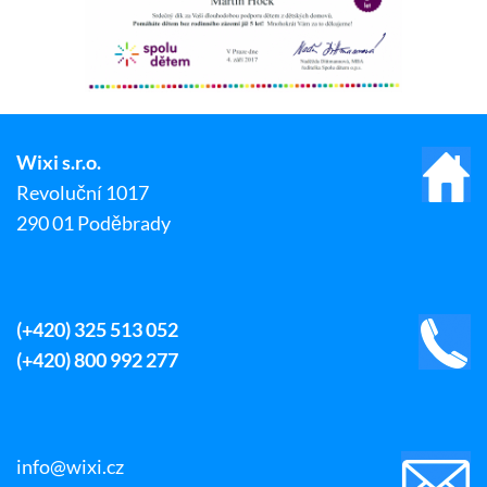
Wixi s.r.o.
Revoluční 1017
290 01 Poděbrady
(+420) 325 513 052
(+420) 800 992 277
info@wixi.cz