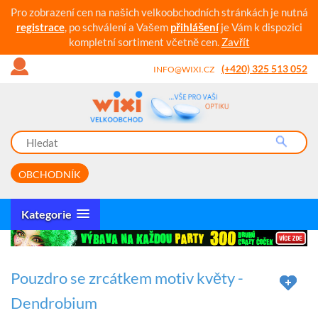
Pro zobrazení cen na našich velkoobchodních stránkách je nutná
registrace
, po schválení a Vašem
přihlášení
je Vám k dispozici
kompletní sortiment včetně cen.
Zavřít
(+420) 325 513 052
INFO@WIXI.CZ
OBCHODNÍK
Kategorie
Pouzdro se zrcátkem motiv květy -
Dendrobium