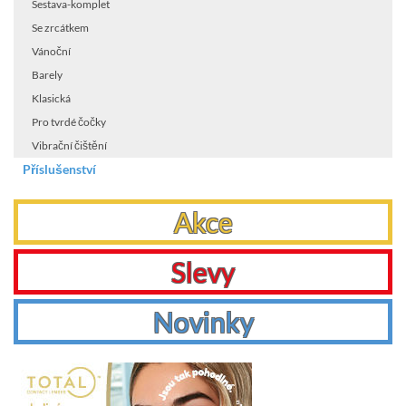
Sestava-komplet
Se zrcátkem
Vánoční
Barely
Klasická
Pro tvrdé čočky
Vibrační čištění
Příslušenství
Akce
Slevy
Novinky