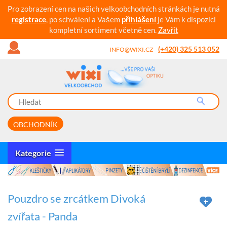
Pro zobrazení cen na našich velkoobchodních stránkách je nutná
registrace
, po schválení a Vašem
přihlášení
je Vám k dispozici
kompletní sortiment včetně cen.
Zavřít
(+420) 325 513 052
INFO@WIXI.CZ
OBCHODNÍK
Kategorie
Pouzdro se zrcátkem Divoká
zvířata - Panda