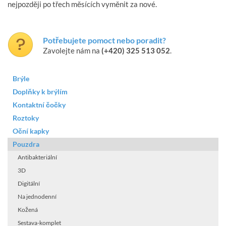
nejpozději po třech měsících vyměnit za nové.
Potřebujete pomoct nebo poradit?
Zavolejte nám na
(+420) 325 513 052
.
Brýle
Doplňky k brýlím
Kontaktní čočky
Roztoky
Oční kapky
Pouzdra
Antibakteriální
3D
Digitální
Na jednodenní
Kožená
Sestava-komplet