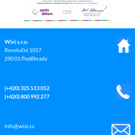
Wixi s.r.o.
Revoluční 1017
290 01 Poděbrady
(+420) 325 513 052
(+420) 800 992 277
info@wixi.cz