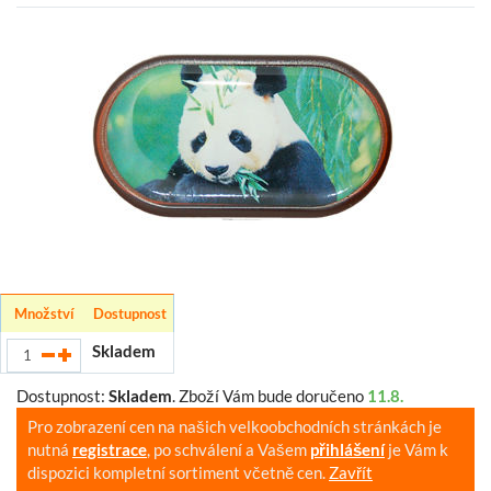
Množství
Dostupnost
Skladem
Dostupnost:
Skladem
.
Zboží Vám bude doručeno
11.8.
Pro zobrazení cen na našich velkoobchodních stránkách je
nutná
registrace
, po schválení a Vašem
přihlášení
je Vám k
dispozici kompletní sortiment včetně cen.
Zavřít