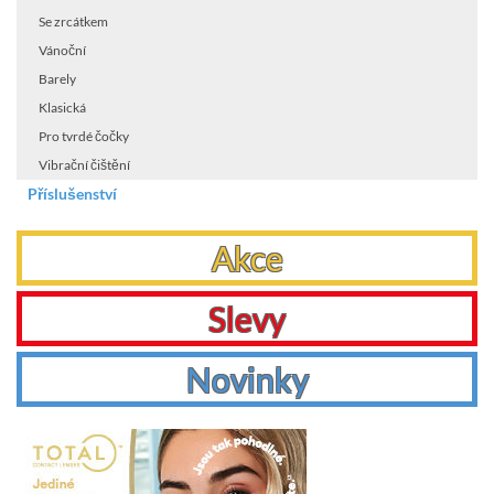
Se zrcátkem
Vánoční
Barely
Klasická
Pro tvrdé čočky
Vibrační čištění
Příslušenství
Akce
Slevy
Novinky