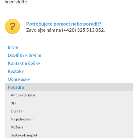
hned vidíte!
Potřebujete pomoct nebo poradit?
Zavolejte nám na
(+420) 325 513 052
.
Brýle
Doplňky k brýlím
Kontaktní čočky
Roztoky
Oční kapky
Pouzdra
Antibakteriální
3D
Digitální
Na jednodenní
Kožená
Sestava-komplet