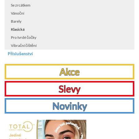
Se zrcátkem
Vánoční
Barely
Klasická
Pro tvrdé čočky
Vibrační čištění
Příslušenství
Akce
Slevy
Novinky