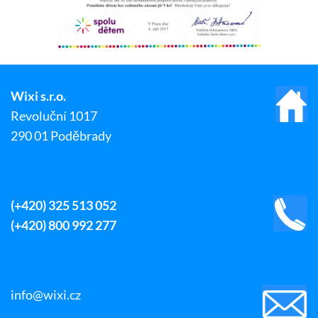
Wixi s.r.o.
Revoluční 1017
290 01 Poděbrady
(+420) 325 513 052
(+420) 800 992 277
info@wixi.cz