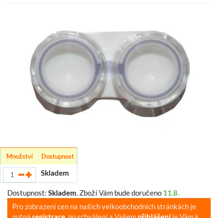
Množství
Dostupnost
Skladem
Dostupnost:
Skladem
.
Zboží Vám bude doručeno
11.8.
Pro zobrazení cen na našich velkoobchodních stránkách je
nutná
registrace
, po schválení a Vašem
přihlášení
je Vám k