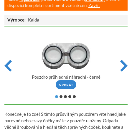
dispozici kompletní sortiment včetně cen.
Zavřít
Výrobce:
Kaida
Pouzdro průhledné náhradní - černé
VYBRAT
Konečně je to zde! S tímto průsvitným pouzdrem víte hned jaké
barevné nebo crazy čočky máte v pouzdře uloženy. Odpadá
věčné šroubování a hledání těch správných čoček, kouknete a