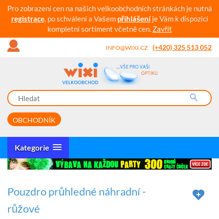
Pro zobrazení cen na našich velkoobchodních stránkách je nutná
registrace
, po schválení a Vašem
přihlášení
je Vám k dispozici
kompletní sortiment včetně cen.
Zavřít
(+420) 325 513 052
INFO@WIXI.CZ
OBCHODNÍK
Kategorie
Pouzdro průhledné náhradní -
růžové