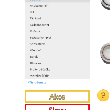
Antibakteriální
3D
Digitální
Na jednodenní
Kožená
Sestava-komplet
Se zrcátkem
Vánoční
Barely
Klasická
Pro tvrdé čočky
Vibrační čištění
Příslušenství
Akce