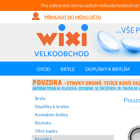
Pro zobrazení cen na našich velkoobchodních st
PŘIHLÁSIT DO MÉHO ÚČTU
ÚVOD
BRÝLE
DOPLŇKY K BRÝLÍM
Brýle
Pouzd
Doplňky k brýlím
Kontaktní čočky
Roztoky
Oční kapky
Pouzdra