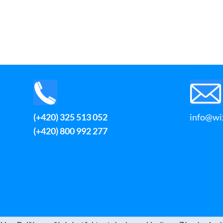
(+420) 325 513 052
info@wix
(+420) 800 992 277