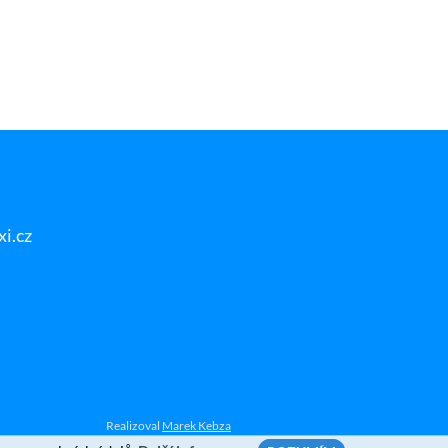
i.cz
Realizoval
Marek Kebza