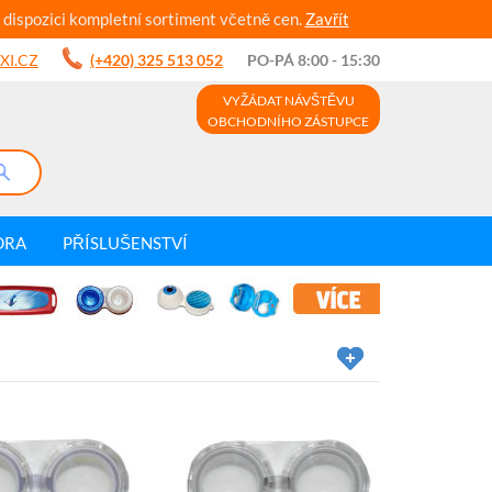
 dispozici kompletní sortiment včetně cen.
Zavřít
XI.CZ
(+420) 325 513 052
PO-PÁ 8:00 - 15:30
VYŽÁDAT NÁVŠTĚVU
OBCHODNÍHO ZÁSTUPCE
DRA
PŘÍSLUŠENSTVÍ