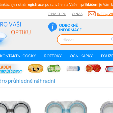
ránkách je nutná
registrace
, po schválení a Vašem
přihlášení
je Vám k
O NÁKUPU
O NÁS
INFO@WI
ODBORNÉ
INFORMACE
KONTAKTNÍ ČOČKY
ROZTOKY
OČNÍ KAPKY
POUZ
ro průhledné náhradní