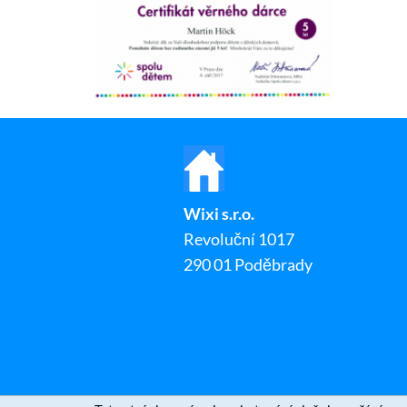
Wixi s.r.o.
Revoluční 1017
290 01 Poděbrady