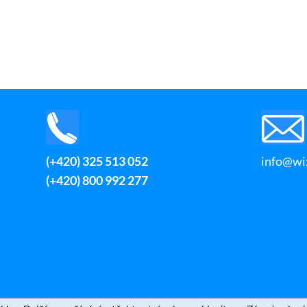
(+420) 325 513 052
info@wix
(+420) 800 992 277