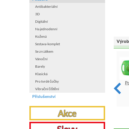
Antibakteriální
3D
Digitální
Na jednodenní
Kožená
Výrob
Sestava-komplet
Se zrcátkem
Vánoční
Barely
Klasická
Pro tvrdé čočky
Pouzdro na jednodenní
Pouzdro na jednodenní
P
čočky - Meloun
čočky - Borůvky
Vibrační čištění
Příslušenství
VYBRAT
VYBRAT
Akce