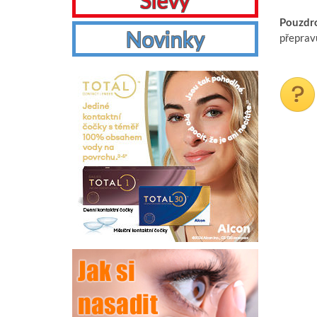
Slevy
Pouzdro
Novinky
přeprav