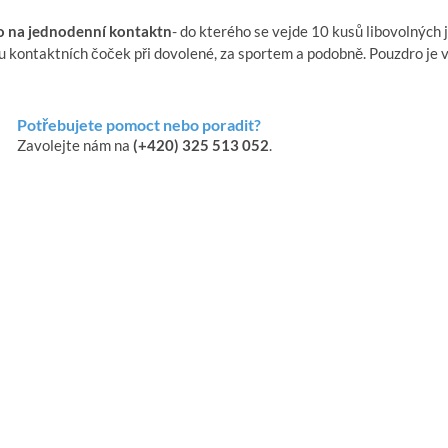
 na jednodenní kontaktn
- do kterého se vejde 10 kusů libovolných
u kontaktních čoček při dovolené, za sportem a podobně. Pouzdro je 
Potřebujete pomoct nebo poradit?
Zavolejte nám na
(+420) 325 513 052
.