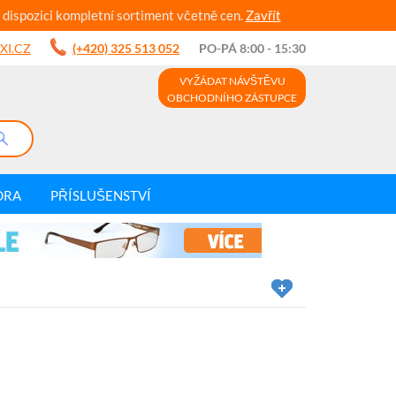
 dispozici kompletní sortiment včetně cen.
Zavřít
XI.CZ
(+420) 325 513 052
PO-PÁ 8:00 - 15:30
VYŽÁDAT NÁVŠTĚVU
OBCHODNÍHO ZÁSTUPCE
DRA
PŘÍSLUŠENSTVÍ