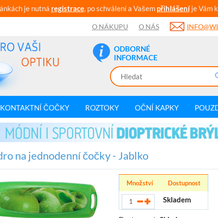
ránkách je nutná
registrace
, po schválení a Vašem
přihlášení
je Vám k
O NÁKUPU
O NÁS
INFO@WI
ODBORNÉ
INFORMACE
KONTAKTNÍ ČOČKY
ROZTOKY
OČNÍ KAPKY
POUZ
ro na jednodenní čočky - Jablko
Množství
Dostupnost
Skladem