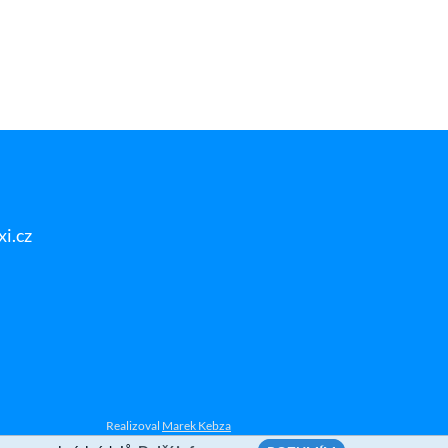
i.cz
Realizoval
Marek Kebza