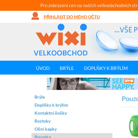
Pro zobrazení cen na našich velkoobchodních st
PŘIHLÁSIT DO MÉHO ÚČTU
ÚVOD
BRÝLE
DOPLŇKY K BRÝLÍM
Brýle
Pouzd
Doplňky k brýlím
Kontaktní čočky
Roztoky
Oční kapky
Pouzdra