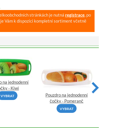
.
velkoobchodních stránkách je nutná
registrace
, po
je Vám k dispozici kompletní sortiment včetně
o na jednodenní
Pouzdro na 
čky - Kiwi
čočky - 
Pouzdro na jednodenní
VYBRAT
VYBR
čočky - Pomeranč
VYBRAT