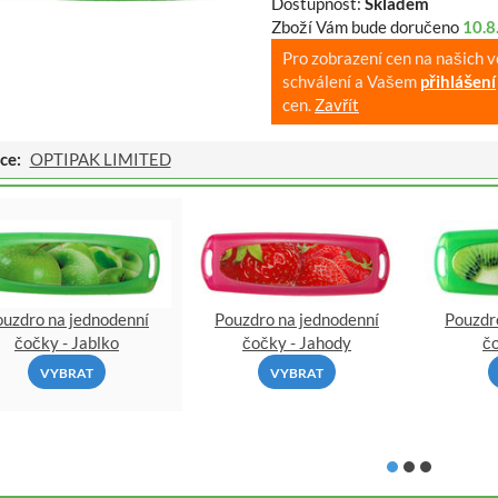
Dostupnost:
Skladem
Zboží Vám bude doručeno
10.8
Pro zobrazení cen na našich 
schválení a Vašem
přihlášení
cen.
Zavřít
ce:
OPTIPAK LIMITED
ouzdro na jednodenní
Pouzdro na jednodenní
Pouzdr
čočky - Jablko
čočky - Jahody
čo
VYBRAT
VYBRAT