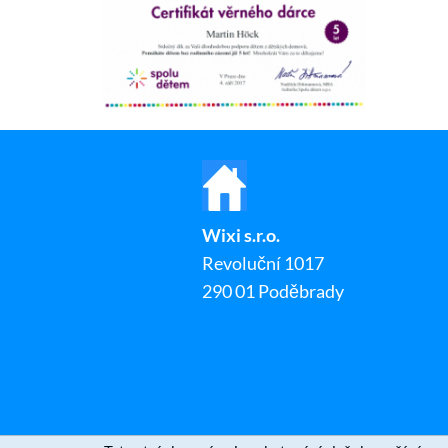
Wixi s.r.o.
Revoluční 1017
290 01 Poděbrady