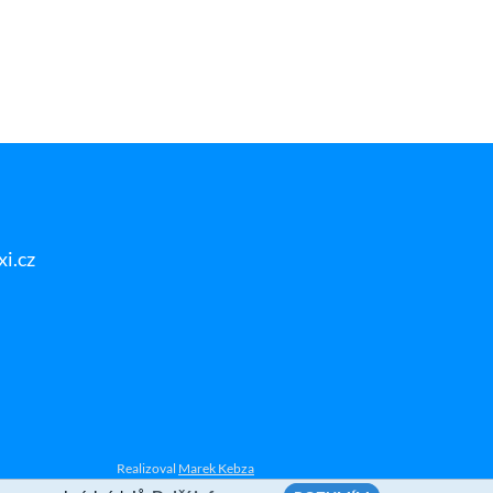
i.cz
Realizoval
Marek Kebza