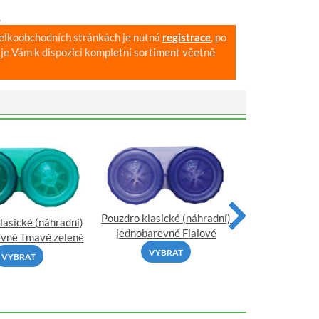
.
velkoobchodních stránkách je nutná
registrace
, po
je Vám k dispozici kompletní sortiment včetně
Pouzdro klasic
Pouzdro klasické (náhradní)
lasické (náhradní)
jednobarevné S
jednobarevné Fialové
evné Tmavě zelené
VYBR
VYBRAT
VYBRAT