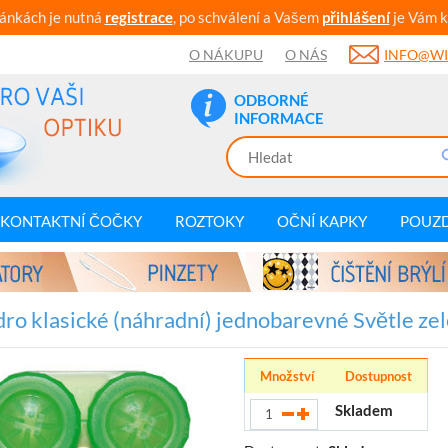
ránkách je nutná
registrace
, po schválení a Vašem
přihlášení
je Vám k
O NÁKUPU
O NÁS
INFO@WI
ODBORNÉ
INFORMACE
KONTAKTNÍ ČOČKY
ROZTOKY
OČNÍ KAPKY
POUZ
ro klasické (náhradní) jednobarevné Světle ze
Množství
Dostupnost
Skladem