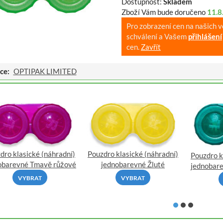
Dostupnost:
Skladem
Zboží Vám bude doručeno
11.8
Pro zobrazení cen na našich 
schválení a Vašem
přihlášení
cen.
Zavřít
ce:
OPTIPAK LIMITED
dro klasické (náhradní)
Pouzdro klasické (náhradní)
Pouzdro k
obarevné Tmavě růžové
jednobarevné Žluté
jednobar
VYBRAT
VYBRAT