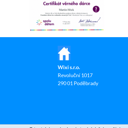
Wixi s.r.o.
Revoluční 1017
290 01 Poděbrady