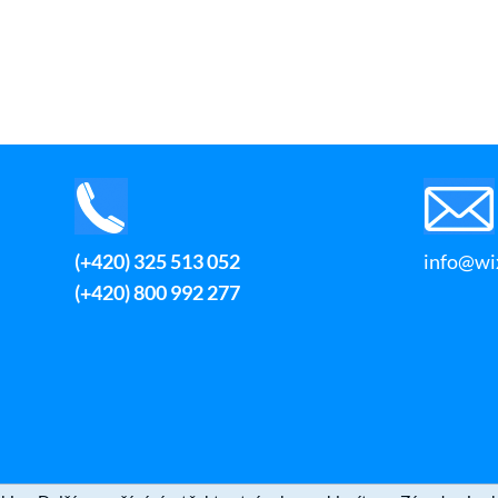
(+420) 325 513 052
info@wix
(+420) 800 992 277