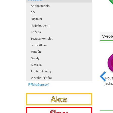
Antibakteriální
3D
Digitální
Na jednodenní
Kožená
Výrob
Sestava-komplet
Se zrcátkem
Vánoční
Barely
Klasická
Pro tvrdé čočky
Pouzdro klasické (náhradní)
Pouz
Vibrační čištění
Pouzdro klasické (náhradní)
jednobarevné Červené
jedn
Příslušenství
jednobarevné Oranžové
VYBRAT
VYBRAT
Akce