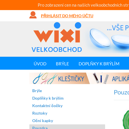
Pro zobrazení cen na našich velkoobchodních st
PŘIHLÁSIT DO MÉHO ÚČTU
ÚVOD
BRÝLE
DOPLŇKY K BRÝLÍM
Brýle
Pouzd
Doplňky k brýlím
Kontaktní čočky
Roztoky
Oční kapky
Pouzdra