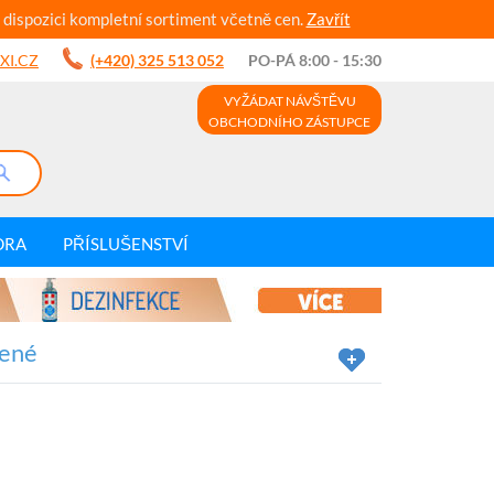
 dispozici kompletní sortiment včetně cen.
Zavřít
XI.CZ
(+420) 325 513 052
PO-PÁ 8:00 - 15:30
VYŽÁDAT NÁVŠTĚVU
OBCHODNÍHO ZÁSTUPCE
DRA
PŘÍSLUŠENSTVÍ
lené