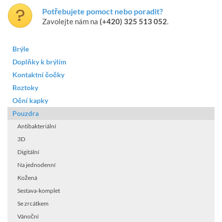
Potřebujete pomoct nebo poradit?
Zavolejte nám na
(+420) 325 513 052
.
Brýle
Doplňky k brýlím
Kontaktní čočky
Roztoky
Oční kapky
Pouzdra
Antibakteriální
3D
Digitální
Na jednodenní
Kožená
Sestava-komplet
Se zrcátkem
Vánoční