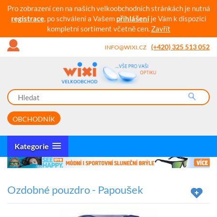
Pro zobrazení cen na našich velkoobchodních stránkách je nutná
registrace
, po schválení a Vašem
přihlášení
je Vám k dispozici
kompletní sortiment včetně cen.
Zavřít
(+420) 325 513 052
INFO@WIXI.CZ
OBCHODNÍK
Kategorie
Ozdobné pouzdro - Papoušek