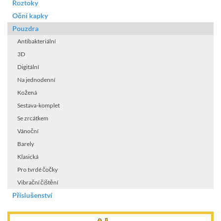
Roztoky
Oční kapky
Pouzdra
Antibakteriální
3D
Digitální
Na jednodenní
Kožená
Sestava-komplet
Se zrcátkem
Vánoční
Barely
Klasická
Pro tvrdé čočky
Vibrační čištění
Příslušenství