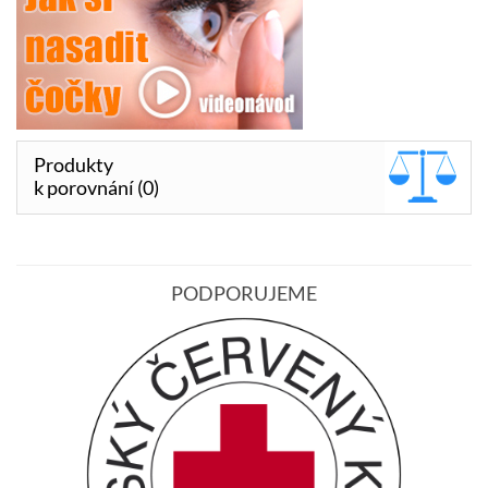
Produkty
k porovnání (0)
PODPORUJEME