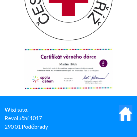
Wixi s.r.o.
Revoluční 1017
290 01 Poděbrady