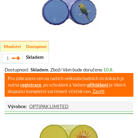
Množství
Dostupnost
Skladem
Dostupnost:
Skladem
.
Zboží Vám bude doručeno
10.8.
Pro zobrazení cen na našich velkoobchodních stránkách je
nutná
registrace
, po schválení a Vašem
přihlášení
je Vám k
dispozici kompletní sortiment včetně cen.
Zavřít
Výrobce:
OPTIPAK LIMITED