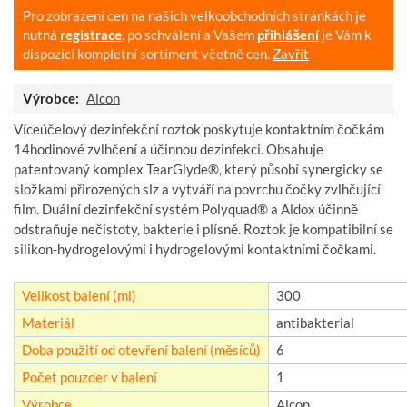
Pro zobrazení cen na našich velkoobchodních stránkách je
nutná
registrace
, po schválení a Vašem
přihlášení
je Vám k
dispozici kompletní sortiment včetně cen.
Zavřít
Výrobce:
Alcon
Víceúčelový dezinfekční roztok poskytuje kontaktním čočkám
14hodinové zvlhčení a účinnou dezinfekci. Obsahuje
patentovaný komplex TearGlyde®, který působí synergicky se
složkami přirozených slz a vytváří na povrchu čočky zvlhčující
film. Duální dezinfekční systém Polyquad® a Aldox účinně
odstraňuje nečistoty, bakterie i plísně. Roztok je kompatibilní se
silikon-hydrogelovými i hydrogelovými kontaktními čočkami.
Velikost balení (ml)
300
Materiál
antibakterial
Doba použití od otevření balení (měsíců)
6
Počet pouzder v balení
1
Výrobce
Alcon