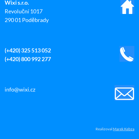
Wixi s.r.o.
Revoluční 1017
290 01 Poděbrady
(+420) 325 513 052
(+420) 800 992 277
info@wixi.cz
Realizoval
Marek Kebza