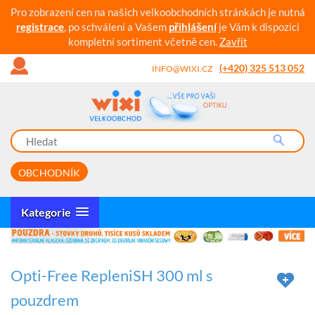
Pro zobrazení cen na našich velkoobchodních stránkách je nutná
registrace
, po schválení a Vašem
přihlášení
je Vám k dispozici
kompletní sortiment včetně cen.
Zavřít
(+420) 325 513 052
INFO@WIXI.CZ
OBCHODNÍK
Kategorie
Opti-Free RepleniSH 300 ml s
pouzdrem