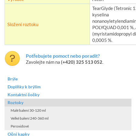
TearGlyde (Tetronic 
kyselina
nonanoyletylendiamin
Složení roztoku
POLYQUAD 0,001 %,
(myristamidopropyl d
0,0005 %.
Potřebujete pomoct nebo poradit?
Zavolejte nám na
(+420) 325 513 052
.
Brýle
Doplňky k brýlím
Kontaktní čočky
Roztoky
Malé balení 30-120 ml
Velké balení 240-360 ml
Peroxidové
Oční kapky