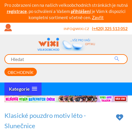
Pro zobrazení cen na našich velkoobchodních stránkách je nutná
registrace
, po schválení a Vašem
přihlášení
je Vám k dispozici
kompletní sortiment včetně cen.
Zavřít
(+420) 325 513 052
INFO@WIXI.CZ
OBCHODNÍK
Kategorie
Klasické pouzdro motiv léto -
Slunečnice