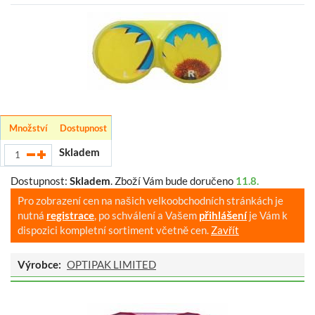
Množství
Dostupnost
Skladem
Dostupnost:
Skladem
.
Zboží Vám bude doručeno
11.8.
Pro zobrazení cen na našich velkoobchodních stránkách je
nutná
registrace
, po schválení a Vašem
přihlášení
je Vám k
dispozici kompletní sortiment včetně cen.
Zavřít
Výrobce:
OPTIPAK LIMITED