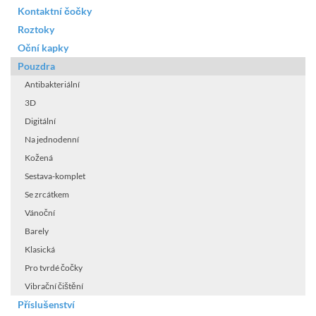
Kontaktní čočky
Roztoky
Oční kapky
Pouzdra
Antibakteriální
3D
Digitální
Na jednodenní
Kožená
Sestava-komplet
Se zrcátkem
Vánoční
Barely
Klasická
Pro tvrdé čočky
Vibrační čištění
Příslušenství