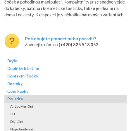
čoček a pohodlnou manipulaci. Kompaktní tvar se snadno vejde
do kabelky, batohu i kosmetické taštičky, takže je ideální na
doma i na cesty. K dispozici je v několika barevných variantách.
Potřebujete pomoct nebo poradit?
Zavolejte nám na
(+420) 325 513 052
.
Brýle
Doplňky k brýlím
Kontaktní čočky
Roztoky
Oční kapky
Pouzdra
Antibakteriální
3D
Digitální
Na jednodenní