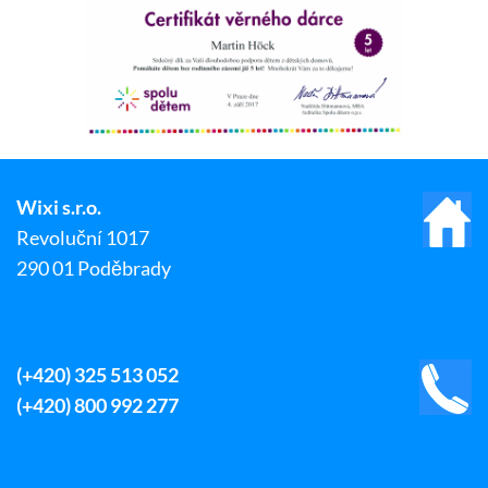
Wixi s.r.o.
Revoluční 1017
290 01 Poděbrady
(+420) 325 513 052
(+420) 800 992 277