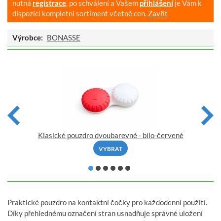
nutná
registrace
, po schválení a Vašem
přihlášení
je Vám k
dispozici kompletní sortiment včetně cen.
Zavřít
Výrobce:
BONASSE
Klasické pouzdro dvoubarevné - bílo-červené
VYBRAT
Praktické pouzdro na kontaktní čočky pro každodenní použití.
Díky přehlednému označení stran usnadňuje správné uložení