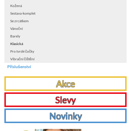
Kožená
Sestava-komplet
Se zrcátkem
Vánoční
Barely
Klasická
Pro tvrdé čočky
Vibrační čištění
Příslušenství
Akce
Slevy
Novinky