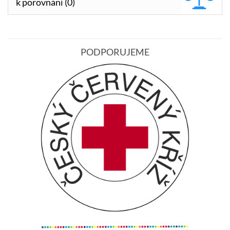
k porovnání (0)
PODPORUJEME