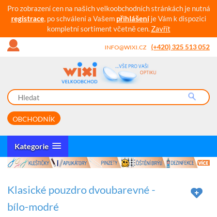
Pro zobrazení cen na našich velkoobchodních stránkách je nutná
registrace
, po schválení a Vašem
přihlášení
je Vám k dispozici
kompletní sortiment včetně cen.
Zavřít
(+420) 325 513 052
INFO@WIXI.CZ
OBCHODNÍK
Kategorie
Klasické pouzdro dvoubarevné -
bílo-modré